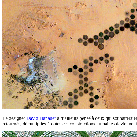
Le designer
David Hanauer
a d’ailleurs pensé à ceux qui souhaiteraien
retournés, démultipliés. Toutes ces constructions humaines deviennen