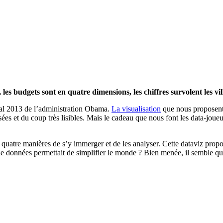
es budgets sont en quatre dimensions, les chiffres survolent les ville
l 2013 de l’administration Obama.
La visualisation
que nous proposent 
sées et du coup très lisibles. Mais le cadeau que nous font les data-jou
 quatre manières de s’y immerger et de les analyser. Cette dataviz propos
 de données permettait de simplifier le monde ? Bien menée, il semble q