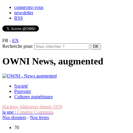
connectez-vous
newsletter
RSS
FR
-
EN
Recherche pour:
OWNI News, augmented
Societé
Pouvoirs
Cultures numériques
Hackers, bâtisseurs depuis 1959
la une :
Creative Commons
Nos dossiers
-
Nos livres
70