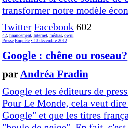
transformer notre modèle écon
Twitter
Facebook
602
42
,
financement
,
Internet
,
médias
,
owni
Presse
Enquête
• 13 décembre 2012
Google : chêne ou roseau?
par
Andréa Fradin
Google et les éditeurs de pres
Pour Le Monde, cela veut dire q
Google" et que les titres franç
"boule de neige". En fait, c'es