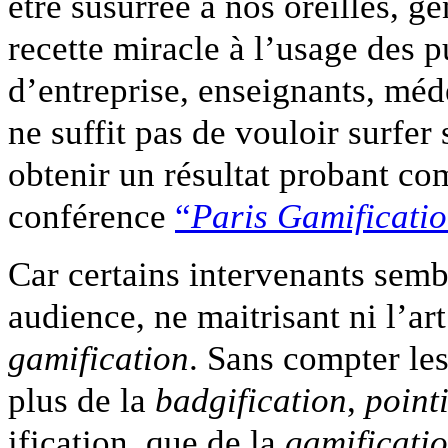
être susurrée à nos oreilles, g
recette miracle à l’usage des pu
d’entreprise, enseignants, méd
ne suffit pas de vouloir surfer
obtenir un résultat probant c
conférence
“
Paris Gamificati
Car certains intervenants semb
audience, ne maitrisant ni l’art 
gamification
. Sans compter le
plus de la
badgification
,
point
ification, que de la
gamificati