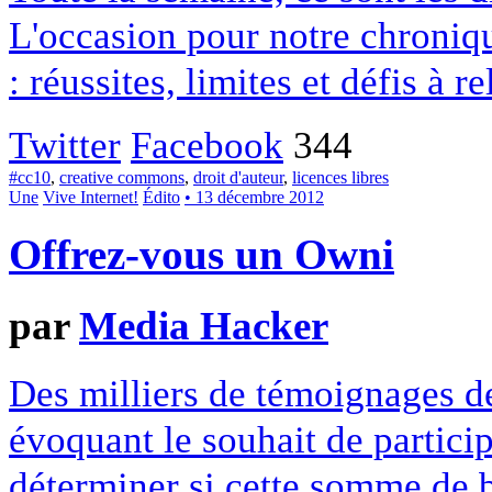
L'occasion pour notre chroniqu
: réussites, limites et défis à re
Twitter
Facebook
344
#cc10
,
creative commons
,
droit d'auteur
,
licences libres
Une
Vive Internet!
Édito
• 13 décembre 2012
Offrez-vous un Owni
par
Media Hacker
Des milliers de témoignages de
évoquant le souhait de particip
déterminer si cette somme de 