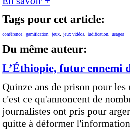
En savoir +
Tags pour cet article:
conférence
,
gamification
,
jeux
,
jeux vidéos
,
ludification
,
usages
Du même auteur:
L’Éthiopie, futur ennemi d
Quinze ans de prison pour les 
c'est ce qu'annoncent de nomb
journalistes ont pris pour ar
quitte à déformer l'information