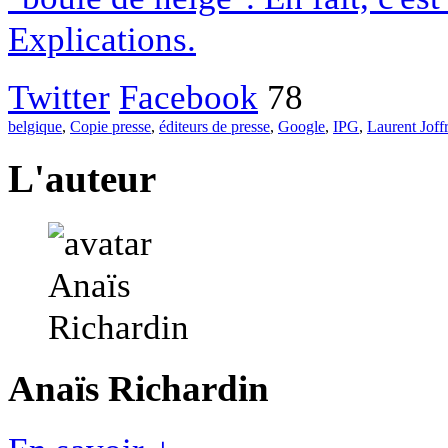
Explications.
Twitter
Facebook
78
belgique
,
Copie presse
,
éditeurs de presse
,
Google
,
IPG
,
Laurent Joff
L'auteur
Anaïs Richardin