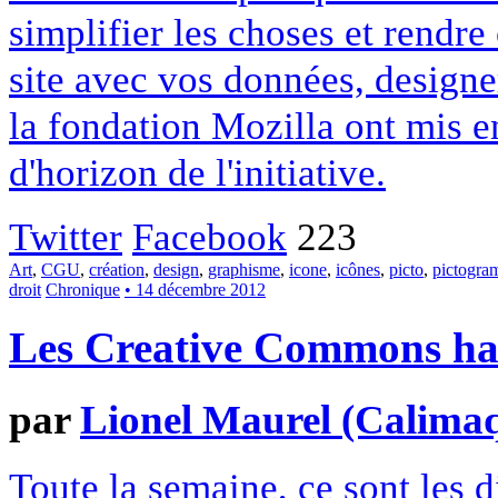
simplifier les choses et rendr
site avec vos données, designe
la fondation Mozilla ont mis en
d'horizon de l'initiative.
Twitter
Facebook
223
Art
,
CGU
,
création
,
design
,
graphisme
,
icone
,
icônes
,
picto
,
pictogr
droit
Chronique
• 14 décembre 2012
Les Creative Commons hack
par
Lionel Maurel (Calima
Toute la semaine, ce sont les