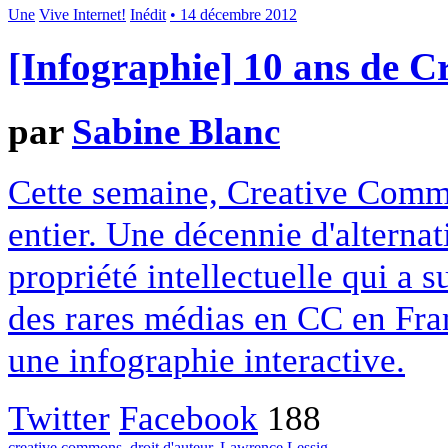
Une
Vive Internet!
Inédit
• 14 décembre 2012
[Infographie] 10 ans de 
par
Sabine Blanc
Cette semaine, Creative Commo
entier. Une décennie d'alterna
propriété intellectuelle qui a 
des rares médias en CC en Fran
une infographie interactive.
Twitter
Facebook
188
creative commons
,
droit d'auteur
,
Lawrence Lessig