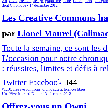
Art
,
CGU
,
création
,
design
,
graphisme
,
icone
,
icônes
,
picto
,
pictogr
droit
Chronique
• 14 décembre 2012
Les Creative Commons hack
par
Lionel Maurel (Calima
Toute la semaine, ce sont les
L'occasion pour notre chroniqu
: réussites, limites et défis à re
Twitter
Facebook
344
#cc10
,
creative commons
,
droit d'auteur
,
licences libres
Une
Vive Internet!
Édito
• 13 décembre 2012
Offrez-vous un Owni