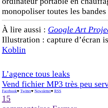
ordinateur portable en chauffa
monopoliser toutes les bandes 
À lire aussi :
Google Art Projec
Illustration : capture d’écran
Koblin
L’agence tous leaks
Vend fichier MP3 très peu serv
Facebook
♥
Twitter
♥
Newsletter
♥
RSS
15