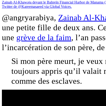
Zainab Al-Khawaja devant le Bahreïn Financial Harbor de Manama (2
Twitter de @Kareemasaeed via Global Voices.
@angryarabiya,
Zainab Al-Kh
une petite fille de deux ans. C
une
grève de la faim
, l’an pas
l’incarcération de son père, de
Si mon père meurt, je veux 
toujours appris qu’il valai
comme des esclaves.