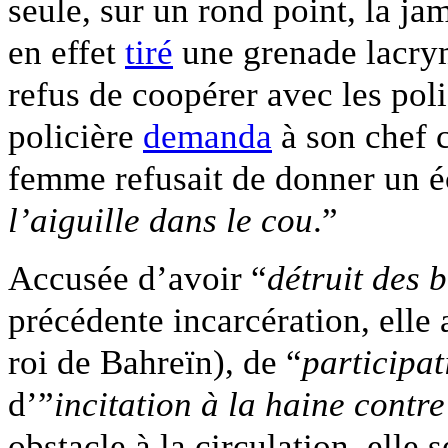
seule, sur un rond point, la jam
en effet
tiré
une grenade lacry
refus de coopérer avec les pol
policière
demanda
à son chef c
femme refusait de donner un éc
l’aiguille dans le cou
.”
Accusée d’avoir “
détruit des
précédente incarcération, elle 
roi de Bahreïn), de “
participat
d’”
incitation à la haine contre
obstacle à la circulation, elle 