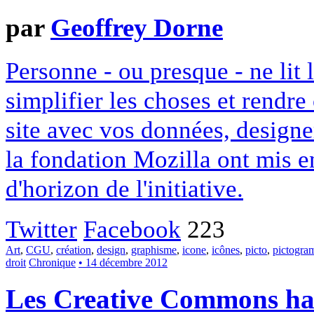
par
Geoffrey Dorne
Personne - ou presque - ne lit 
simplifier les choses et rendr
site avec vos données, designe
la fondation Mozilla ont mis en
d'horizon de l'initiative.
Twitter
Facebook
223
Art
,
CGU
,
création
,
design
,
graphisme
,
icone
,
icônes
,
picto
,
pictogr
droit
Chronique
• 14 décembre 2012
Les Creative Commons hack