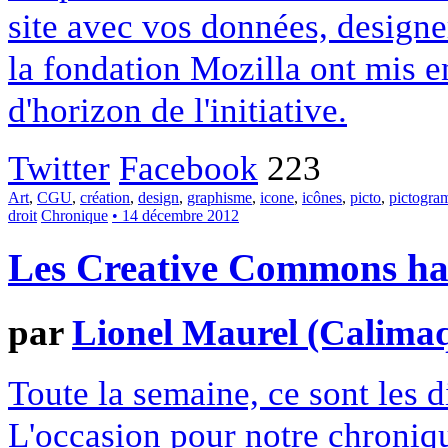
site avec vos données, designe
la fondation Mozilla ont mis en
d'horizon de l'initiative.
Twitter
Facebook
223
Art
,
CGU
,
création
,
design
,
graphisme
,
icone
,
icônes
,
picto
,
pictogr
droit
Chronique
• 14 décembre 2012
Les Creative Commons hack
par
Lionel Maurel (Calima
Toute la semaine, ce sont les
L'occasion pour notre chroniqu