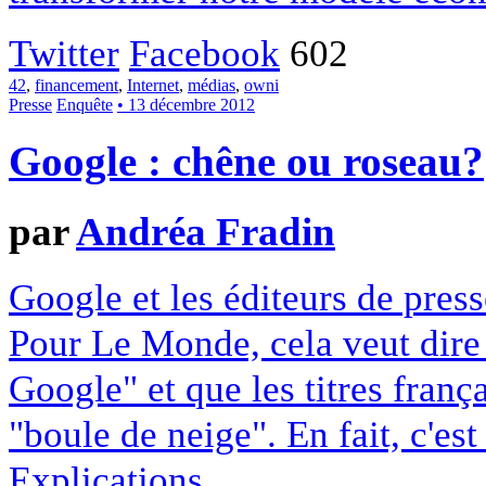
Twitter
Facebook
602
42
,
financement
,
Internet
,
médias
,
owni
Presse
Enquête
• 13 décembre 2012
Google : chêne ou roseau?
par
Andréa Fradin
Google et les éditeurs de pres
Pour Le Monde, cela veut dire q
Google" et que les titres franç
"boule de neige". En fait, c'es
Explications.