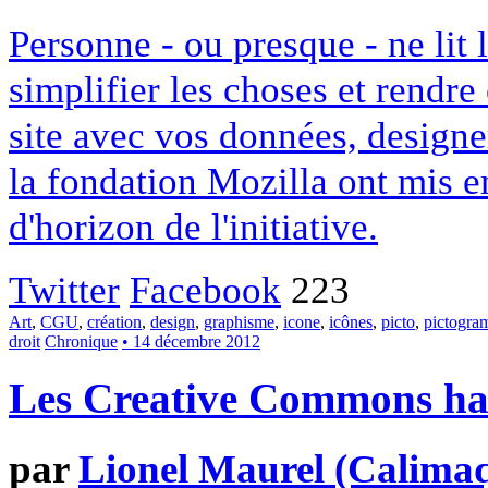
Personne - ou presque - ne lit 
simplifier les choses et rendr
site avec vos données, designe
la fondation Mozilla ont mis en
d'horizon de l'initiative.
Twitter
Facebook
223
Art
,
CGU
,
création
,
design
,
graphisme
,
icone
,
icônes
,
picto
,
pictogr
droit
Chronique
• 14 décembre 2012
Les Creative Commons hack
par
Lionel Maurel (Calima