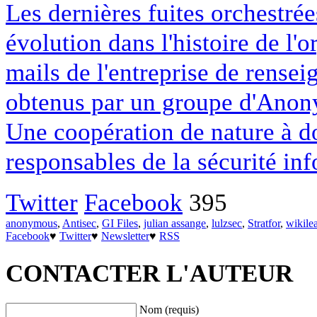
Les dernières fuites orchestré
évolution dans l'histoire de l'o
mails de l'entreprise de rensei
obtenus par un groupe d'Anon
Une coopération de nature à d
responsables de la sécurité in
Twitter
Facebook
395
anonymous
,
Antisec
,
GI Files
,
julian assange
,
lulzsec
,
Stratfor
,
wikile
Facebook
♥
Twitter
♥
Newsletter
♥
RSS
CONTACTER L'AUTEUR
Nom (requis)