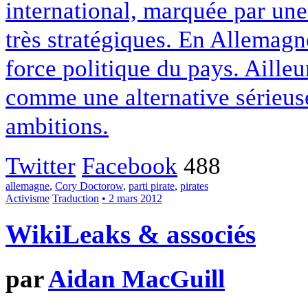
international, marquée par un
très stratégiques. En Allemagne
force politique du pays. Aille
comme une alternative sérieuse
ambitions.
Twitter
Facebook
488
allemagne
,
Cory Doctorow
,
parti pirate
,
pirates
Activisme
Traduction
• 2 mars 2012
WikiLeaks & associés
par
Aidan MacGuill