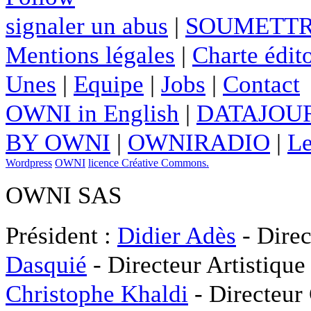
signaler un abus
|
SOUMETTR
Mentions légales
|
Charte édito
Unes
|
Equipe
|
Jobs
|
Contact
OWNI in English
|
DATAJOUR
BY OWNI
|
OWNIRADIO
|
Le
Wordpress
OWNI
licence Créative Commons.
OWNI SAS
Président :
Didier Adès
- Direc
Dasquié
- Directeur Artistique
Christophe Khaldi
- Directeur