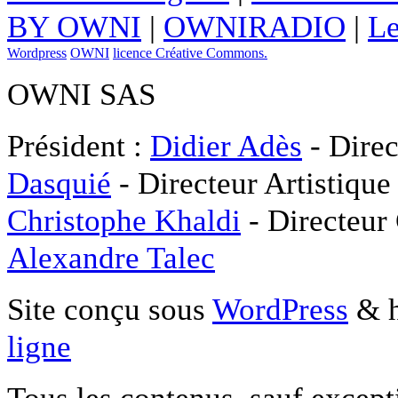
BY OWNI
|
OWNIRADIO
|
Le
Wordpress
OWNI
licence Créative Commons.
OWNI SAS
Président :
Didier Adès
- Direc
Dasquié
- Directeur Artistique
Christophe Khaldi
- Directeur
Alexandre Talec
Site conçu sous
WordPress
& h
ligne
Tous les contenus, sauf except