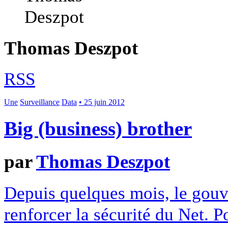
Thomas Deszpot
RSS
Une
Surveillance
Data
• 25 juin 2012
Big (business) brother
par
Thomas Deszpot
Depuis quelques mois, le gouv
renforcer la sécurité du Net. P