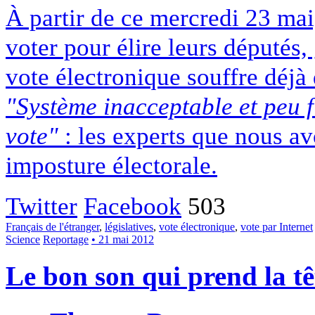
À partir de ce mercredi 23 mai,
voter pour élire leurs députés,
vote électronique souffre déjà
"Système inacceptable et peu f
vote"
: les experts que nous av
imposture électorale.
Twitter
Facebook
503
Français de l'étranger
,
législatives
,
vote électronique
,
vote par Internet
Science
Reportage
• 21 mai 2012
Le bon son qui prend la tê