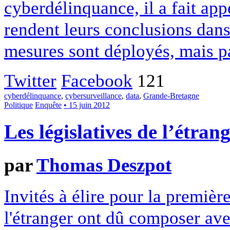
cyberdélinquance, il a fait ap
rendent leurs conclusions dans
mesures sont déployés, mais pa
Twitter
Facebook
121
cyberdélinquance
,
cybersurveillance
,
data
,
Grande-Bretagne
Politique
Enquête
• 15 juin 2012
Les législatives de l’étran
par
Thomas Deszpot
Invités à élire pour la première
l'étranger ont dû composer ave