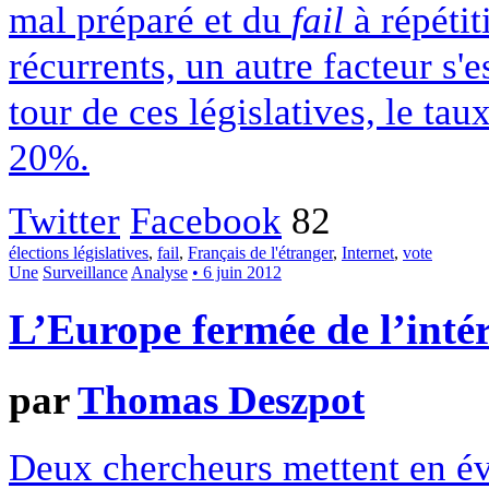
mal préparé et du
fail
à répétit
récurrents, un autre facteur s'e
tour de ces législatives, le tau
20%.
Twitter
Facebook
82
élections législatives
,
fail
,
Français de l'étranger
,
Internet
,
vote
Une
Surveillance
Analyse
• 6 juin 2012
L’Europe fermée de l’inté
par
Thomas Deszpot
Deux chercheurs mettent en év