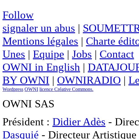
Follow
signaler un abus
|
SOUMETTR
Mentions légales
|
Charte édito
Unes
|
Equipe
|
Jobs
|
Contact
OWNI in English
|
DATAJOUR
BY OWNI
|
OWNIRADIO
|
Le
Wordpress
OWNI
licence Créative Commons.
OWNI SAS
Président :
Didier Adès
- Direc
Dasquié
- Directeur Artistique