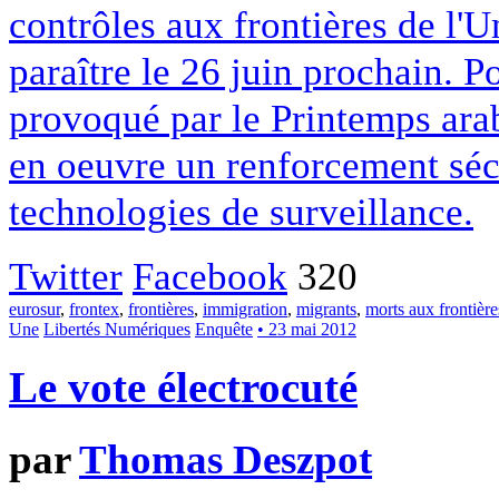
contrôles aux frontières de l'
paraître le 26 juin prochain. Po
provoqué par le Printemps ar
en oeuvre un renforcement sécu
technologies de surveillance.
Twitter
Facebook
320
eurosur
,
frontex
,
frontières
,
immigration
,
migrants
,
morts aux frontière
Une
Libertés Numériques
Enquête
• 23 mai 2012
Le vote électrocuté
par
Thomas Deszpot