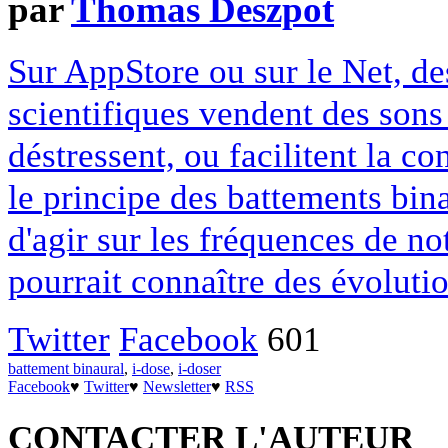
par
Thomas Deszpot
Sur AppStore ou sur le Net, de
scientifiques vendent des sons 
déstressent, ou facilitent la co
le principe des battements bi
d'agir sur les fréquences de no
pourrait connaître des évoluti
Twitter
Facebook
601
battement binaural
,
i-dose
,
i-doser
Facebook
♥
Twitter
♥
Newsletter
♥
RSS
CONTACTER L'AUTEUR