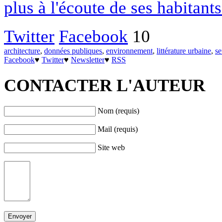
plus à l'écoute de ses habitants
Twitter
Facebook
10
architecture
,
données publiques
,
environnement
,
littérature urbaine
,
se
Facebook
♥
Twitter
♥
Newsletter
♥
RSS
CONTACTER L'AUTEUR
Nom (requis)
Mail (requis)
Site web