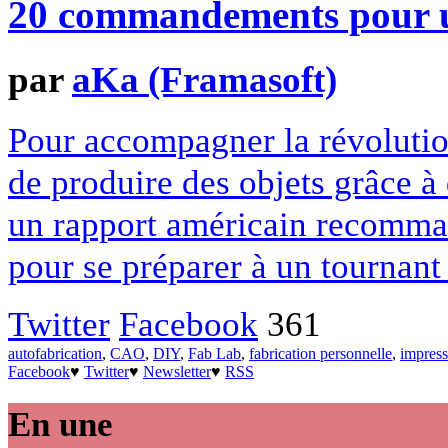
20 commandements pour un
par
aKa (Framasoft)
Pour accompagner la révolutio
de produire des objets grâce 
un rapport américain recomm
pour se préparer à un tournant d
Twitter
Facebook
361
autofabrication
,
CAO
,
DIY
,
Fab Lab
,
fabrication personnelle
,
impres
Facebook
♥
Twitter
♥
Newsletter
♥
RSS
En une