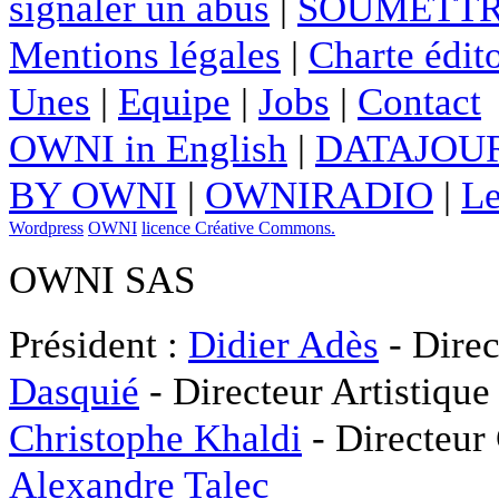
signaler un abus
|
SOUMETTR
Mentions légales
|
Charte édito
Unes
|
Equipe
|
Jobs
|
Contact
OWNI in English
|
DATAJOUR
BY OWNI
|
OWNIRADIO
|
Le
Wordpress
OWNI
licence Créative Commons.
OWNI SAS
Président :
Didier Adès
- Direc
Dasquié
- Directeur Artistique
Christophe Khaldi
- Directeur
Alexandre Talec