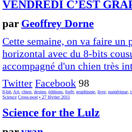
VENDREDI C’EST GRAP
par
Geoffrey Dorne
Cette semaine, on va faire un pe
horizontal avec du 8-bits cousu
accompagné d'un chien très int
Twitter
Facebook
98
8-bit
,
Art
,
chien
,
design
,
éditions
,
forêt
,
graphisme
,
livre
,
numérique
,
Science
Cross-post
• 27 février 2011
Science for the Lulz
par
vran