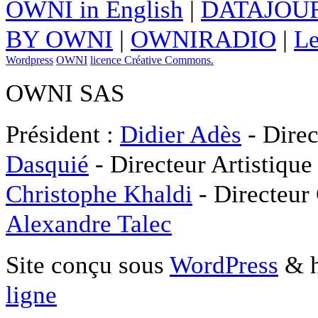
OWNI in English
|
DATAJOUR
BY OWNI
|
OWNIRADIO
|
Le
Wordpress
OWNI
licence Créative Commons.
OWNI SAS
Président :
Didier Adès
- Direc
Dasquié
- Directeur Artistique
Christophe Khaldi
- Directeur
Alexandre Talec
Site conçu sous
WordPress
& h
ligne