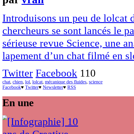
Introduisons un peu de lolcat 
chercheurs se sont lancés le pa
sérieuse revue Science, une an
lapement d’un chat filmé en s
Twitter
Facebook
110
chat
,
chien
,
lol
,
lolcat
,
mécanique des fluides
,
science
Facebook
♥
Twitter
♥
Newsletter
♥
RSS
En une