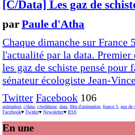
[C/Data] Les gaz de schist
par
Paule d'Atha
Chaque dimanche sur France 5
l'actualité par la data. Premier 
les gaz de schiste pensé pour fa
sénateur écologiste Jean-Vince
Twitter
Facebook
106
animation
,
c/data
,
c/politique
,
data
,
film d'animation
,
france 5
,
gaz de 
Facebook
♥
Twitter
♥
Newsletter
♥
RSS
En une