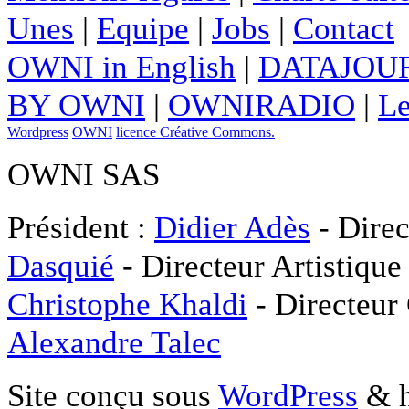
Unes
|
Equipe
|
Jobs
|
Contact
OWNI in English
|
DATAJOUR
BY OWNI
|
OWNIRADIO
|
Le
Wordpress
OWNI
licence Créative Commons.
OWNI SAS
Président :
Didier Adès
- Direc
Dasquié
- Directeur Artistique
Christophe Khaldi
- Directeur
Alexandre Talec
Site conçu sous
WordPress
& h