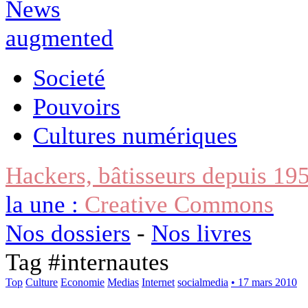
Societé
Pouvoirs
Cultures numériques
Hackers, bâtisseurs depuis 19
la une :
Creative Commons
Nos dossiers
-
Nos livres
Tag #
internautes
Top
Culture
Economie
Medias
Internet
socialmedia
• 17 mars 2010