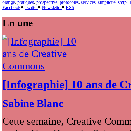
orange
,
pratiques
,
prospective
,
protocoles
,
services
,
simplicité
,
smtp
,
Facebook
♥
Twitter
♥
Newsletter
♥
RSS
En une
[Infographie] 10 ans de 
Sabine Blanc
Cette semaine, Creative Commo