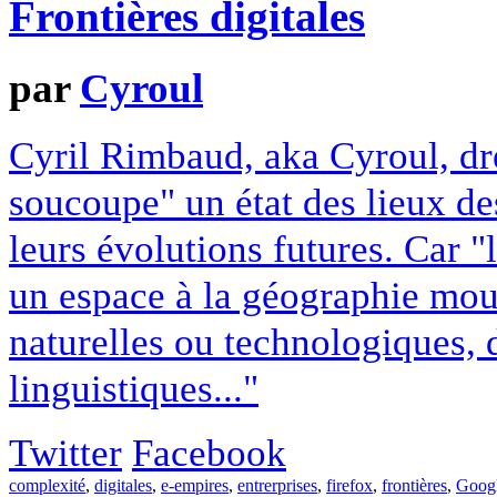
Frontières digitales
par
Cyroul
Cyril Rimbaud, aka Cyroul, dre
soucoupe" un état des lieux des
leurs évolutions futures. Car "le
un espace à la géographie mouv
naturelles ou technologiques, 
linguistiques..."
Twitter
Facebook
complexité
,
digitales
,
e-empires
,
entrerprises
,
firefox
,
frontières
,
Goog