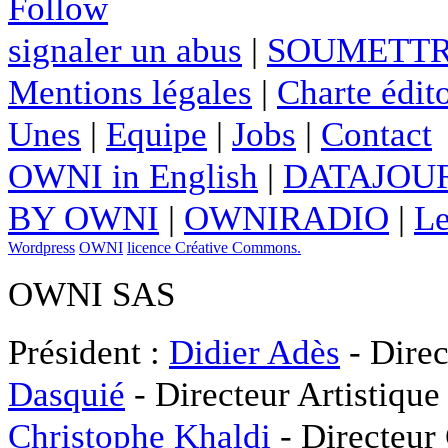
Follow
signaler un abus
|
SOUMETTR
Mentions légales
|
Charte édito
Unes
|
Equipe
|
Jobs
|
Contact
OWNI in English
|
DATAJOUR
BY OWNI
|
OWNIRADIO
|
Le
Wordpress
OWNI
licence Créative Commons.
OWNI SAS
Président :
Didier Adès
- Direc
Dasquié
- Directeur Artistique
Christophe Khaldi
- Directeur