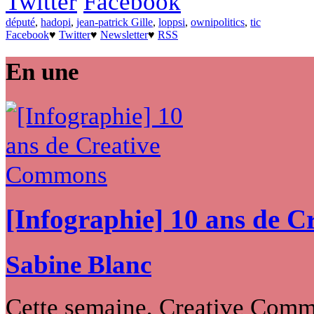
Twitter
Facebook
député
,
hadopi
,
jean-patrick Gille
,
loppsi
,
ownipolitics
,
tic
Facebook
♥
Twitter
♥
Newsletter
♥
RSS
En une
[Infographie] 10 ans de 
Sabine Blanc
Cette semaine, Creative Commo