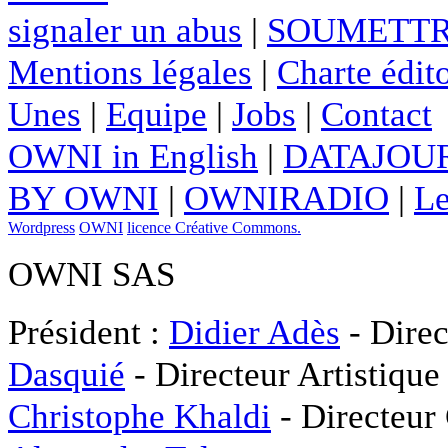
signaler un abus
|
SOUMETTR
Mentions légales
|
Charte édito
Unes
|
Equipe
|
Jobs
|
Contact
OWNI in English
|
DATAJOUR
BY OWNI
|
OWNIRADIO
|
Le
Wordpress
OWNI
licence Créative Commons.
OWNI SAS
Président :
Didier Adès
- Direc
Dasquié
- Directeur Artistique
Christophe Khaldi
- Directeur