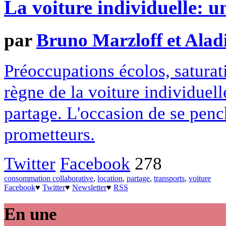
La voiture individuelle: u
par
Bruno Marzloff et Ala
Préoccupations écolos, saturatio
règne de la voiture individuell
partage. L'occasion de se pench
prometteurs.
Twitter
Facebook
278
consommation collaborative
,
location
,
partage
,
transports
,
voiture
Facebook
♥
Twitter
♥
Newsletter
♥
RSS
En une