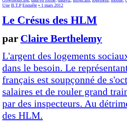
crowdsourcing
,
data en forme
,
dataviz
,
infogr.am
,
logement
,
mobile
,
Une
B.T.P
Enquête
• 1 mars 2012
Le Crésus des HLM
par
Claire Berthelemy
L'argent des logements sociaux
dans le besoin. Le représentan
français est soupçonné de s'oc
salaires et de rouler grand tra
par des inspecteurs. Au détrim
des HLM.