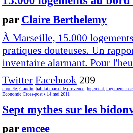
15.000 logements au bord
par
Claire Berthelemy
À Marseille, 15.000 logements
pratiques douteuses. Un rapport 
inventaire alarmant. Pour l'heur
Twitter
Facebook
209
enquête
,
Gaudin
,
habitat marseille provence
,
logement
,
logements soc
Economie
Cross-post
• 14 mai 2011
Sept mythes sur les bidonv
par
emcee