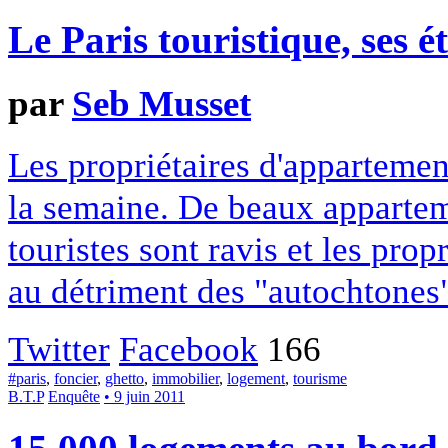
Le Paris touristique, ses é
par
Seb Musset
Les propriétaires d'appartemen
la semaine. De beaux appartem
touristes sont ravis et les prop
au détriment des "autochtones
Twitter
Facebook
166
#paris
,
foncier
,
ghetto
,
immobilier
,
logement
,
tourisme
B.T.P
Enquête
• 9 juin 2011