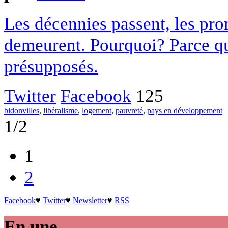
Les décennies passent, les pro
demeurent. Pourquoi? Parce qu
présupposés.
Twitter
Facebook
125
bidonvilles
,
libéralisme
,
logement
,
pauvreté
,
pays en développement
1/2
1
2
Facebook
♥
Twitter
♥
Newsletter
♥
RSS
En une