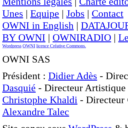
Mentions légales
|
Charte édito
Unes
|
Equipe
|
Jobs
|
Contact
OWNI in English
|
DATAJOUR
BY OWNI
|
OWNIRADIO
|
Le
Wordpress
OWNI
licence Créative Commons.
OWNI SAS
Président :
Didier Adès
- Direc
Dasquié
- Directeur Artistique
Christophe Khaldi
- Directeur
Alexandre Talec