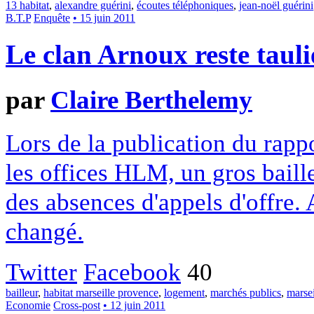
13 habitat
,
alexandre guérini
,
écoutes téléphoniques
,
jean-noël guérini
B.T.P
Enquête
• 15 juin 2011
Le clan Arnoux reste tauli
par
Claire Berthelemy
Lors de la publication du rapp
les offices HLM, un gros baille
des absences d'appels d'offre. 
changé.
Twitter
Facebook
40
bailleur
,
habitat marseille provence
,
logement
,
marchés publics
,
marsei
Economie
Cross-post
• 12 juin 2011