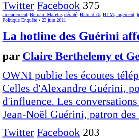
Twitter
Facebook
375
amendement
,
Bernard Marette
,
député
,
Habitat 76
,
HLM
,
logement
,
l
Politique
Enquête
• 23 juin 2011
La hotline des Guérini aff
par
Claire Berthelemy et G
OWNI publie les écoutes télép
Celles d'Alexandre Guérini, po
d'influence. Les conversations
Jean-Noël Guérini, patron des 
Twitter
Facebook
203