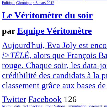
Politique
Chronique
• 6 mars 2012
Le Véritomètre du soir
par
Equipe Véritomètre
Aujourd'hui, Eva Joly est enco
i>TÉLÉ
, alors que François B
rouge. Chaque soir, les data-jo
crédibilité des candidats à la p
classement grâce aux bases de 
Twitter
Facebook
126
bayrou
,
data
,
fact checking
,
Front National
,
immigration
,
logement
,
m