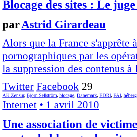
Blocage des sites : Le juge
par
Astrid Girardeau
Alors que la France s'apprête à
pornographiques par les opéra
la suppression des contenus à l
Twitter
Facebook
29
AK Zensur
,
Björn Sellström
,
blocage
,
Danemark
,
EDRI
,
FAI
,
héberg
Internet
• 1 avril 2010
Une association de victime