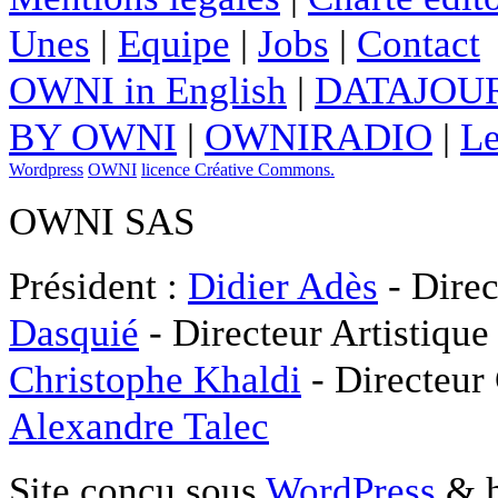
Unes
|
Equipe
|
Jobs
|
Contact
OWNI in English
|
DATAJOUR
BY OWNI
|
OWNIRADIO
|
Le
Wordpress
OWNI
licence Créative Commons.
OWNI SAS
Président :
Didier Adès
- Direc
Dasquié
- Directeur Artistique
Christophe Khaldi
- Directeur
Alexandre Talec
Site conçu sous
WordPress
& h