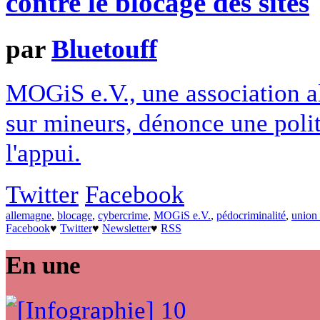
contre le blocage des sites
par
Bluetouff
MOGiS e.V., une association a
sur mineurs, dénonce une politi
l'appui.
Twitter
Facebook
allemagne
,
blocage
,
cybercrime
,
MOGiS e.V.
,
pédocriminalité
,
union
Facebook
♥
Twitter
♥
Newsletter
♥
RSS
En une