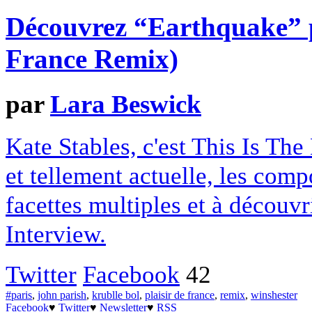
Découvrez “Earthquake” pa
France Remix)
par
Lara Beswick
Kate Stables, c'est This Is The 
et tellement actuelle, les com
facettes multiples et à découv
Interview.
Twitter
Facebook
42
#paris
,
john parish
,
krublle bol
,
plaisir de france
,
remix
,
winshester
Facebook
♥
Twitter
♥
Newsletter
♥
RSS