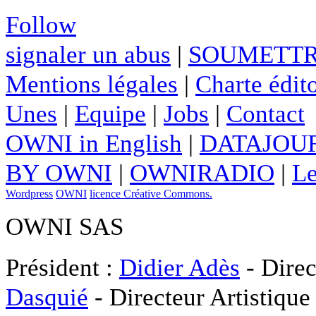
Follow
signaler un abus
|
SOUMETTR
Mentions légales
|
Charte édito
Unes
|
Equipe
|
Jobs
|
Contact
OWNI in English
|
DATAJOUR
BY OWNI
|
OWNIRADIO
|
Le
Wordpress
OWNI
licence Créative Commons.
OWNI SAS
Président :
Didier Adès
- Direc
Dasquié
- Directeur Artistique