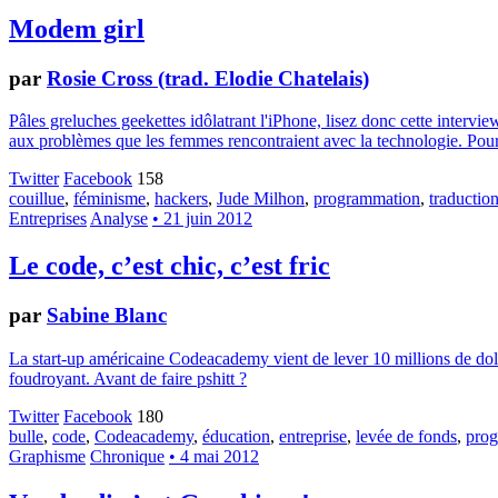
Modem girl
par
Rosie Cross (trad. Elodie Chatelais)
Pâles greluches geekettes idôlatrant l'iPhone, lisez donc cette interv
aux problèmes que les femmes rencontraient avec la technologie. Pour 
Twitter
Facebook
158
couillue
,
féminisme
,
hackers
,
Jude Milhon
,
programmation
,
traductio
Entreprises
Analyse
• 21 juin 2012
Le code, c’est chic, c’est fric
par
Sabine Blanc
La start-up américaine Codeacademy vient de lever 10 millions de doll
foudroyant. Avant de faire pshitt ?
Twitter
Facebook
180
bulle
,
code
,
Codeacademy
,
éducation
,
entreprise
,
levée de fonds
,
pro
Graphisme
Chronique
• 4 mai 2012