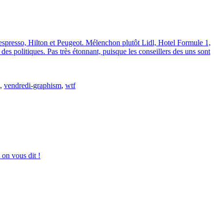
espresso, Hilton et Peugeot. Mélenchon plutôt Lidl, Hotel Formule 1,
s politiques. Pas très étonnant, puisque les conseillers des uns sont
,
vendredi-graphism
,
wtf
 on vous dit !