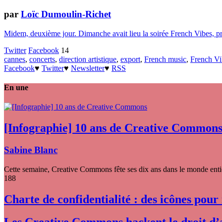
par
Loïc Dumoulin-Richet
Midem, deuxième jour. Dimanche avait lieu la soirée French Vibes, prése
Twitter
Facebook
14
cannes
,
concerts
,
direction artistique
,
export
,
French music
,
French Vi
Facebook
♥
Twitter
♥
Newsletter
♥
RSS
En une
[Infographie] 10 ans de Creative Common
Sabine Blanc
Cette semaine, Creative Commons fête ses dix ans dans le monde entier
188
Charte de confidentialité : des icônes pour