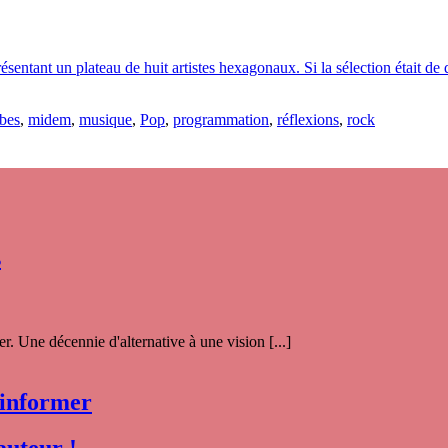
ntant un plateau de huit artistes hexagonaux. Si la sélection était de qu
bes
,
midem
,
musique
,
Pop
,
programmation
,
réflexions
,
rock
s
. Une décennie d'alternative à une vision [...]
 informer