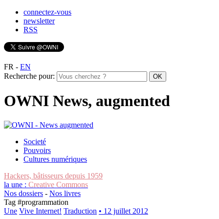
connectez-vous
newsletter
RSS
FR
-
EN
Recherche pour:
OWNI News, augmented
Societé
Pouvoirs
Cultures numériques
Hackers, bâtisseurs depuis 1959
la une :
Creative Commons
Nos dossiers
-
Nos livres
Tag #
programmation
Une
Vive Internet!
Traduction
• 12 juillet 2012