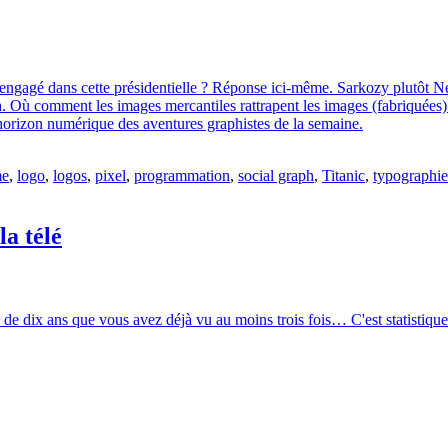
 engagé dans cette présidentielle ? Réponse ici-même. Sarkozy plutôt N
Où comment les images mercantiles rattrapent les images (fabriquées) de
d'horizon numérique des aventures graphistes de la semaine.
me
,
logo
,
logos
,
pixel
,
programmation
,
social graph
,
Titanic
,
typographie
la télé
de dix ans que vous avez déjà vu au moins trois fois… C'est statistique