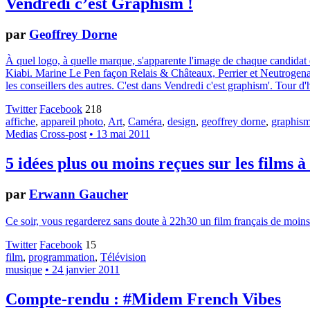
Vendredi c’est Graphism !
par
Geoffrey Dorne
À quel logo, à quelle marque, s'apparente l'image de chaque candidat
Kiabi. Marine Le Pen façon Relais & Châteaux, Perrier et Neutrogena. 
les conseillers des autres. C'est dans Vendredi c'est graphism'. Tour 
Twitter
Facebook
218
affiche
,
appareil photo
,
Art
,
Caméra
,
design
,
geoffrey dorne
,
graphis
Medias
Cross-post
• 13 mai 2011
5 idées plus ou moins reçues sur les films à 
par
Erwann Gaucher
Ce soir, vous regarderez sans doute à 22h30 un film français de moins 
Twitter
Facebook
15
film
,
programmation
,
Télévision
musique
• 24 janvier 2011
Compte-rendu : #Midem French Vibes