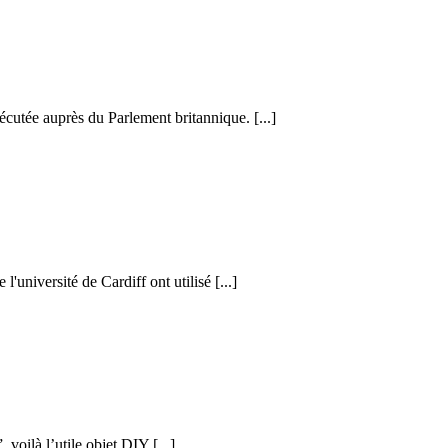
cutée auprès du Parlement britannique. [...]
l'université de Cardiff ont utilisé [...]
voilà l’utile objet DIY [...]