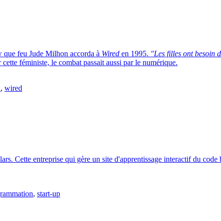
iew que feu Jude Milhon accorda à
Wired
en 1995.
"Les filles ont besoin
cette féministe, le combat passait aussi par le numérique.
n
,
wired
ars. Cette entreprise qui gère un site d'apprentissage interactif du cod
grammation
,
start-up