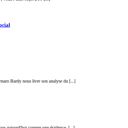
cial
naro Bardy nous livre son analyse du [...]
ose aujourd'hui comme une évidence. [...]