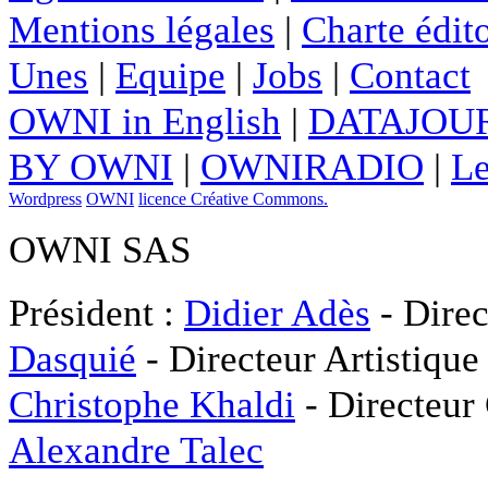
Mentions légales
|
Charte édito
Unes
|
Equipe
|
Jobs
|
Contact
OWNI in English
|
DATAJOUR
BY OWNI
|
OWNIRADIO
|
Le
Wordpress
OWNI
licence Créative Commons.
OWNI SAS
Président :
Didier Adès
- Direc
Dasquié
- Directeur Artistique
Christophe Khaldi
- Directeur
Alexandre Talec