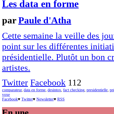
Les data en forme
par
Paule d'Atha
Cette semaine la veille des jo
point sur les différentes initia
présidentielle. Plutôt un bon 
artistes.
Twitter
Facebook
112
comparateur
,
data en forme
,
desintox
,
fact checking
,
presidentielle
,
pr
voxe
Facebook
♥
Twitter
♥
Newsletter
♥
RSS
En une