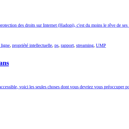
protection des droits sur Internet (Hadopi), c'est du moins le rêve de se
 ligne
,
propriété intellectuelle
,
ps
,
rapport
,
streaming
,
UMP
fans
ccessible, voici les seules choses dont vous devriez vous préoccuper po