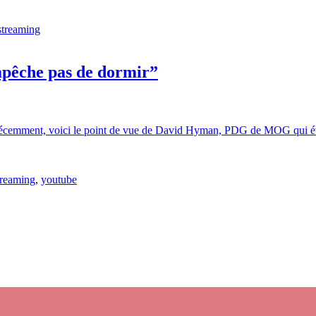
streaming
êche pas de dormir”
é récemment, voici le point de vue de David Hyman, PDG de MOG qui évoq
treaming
,
youtube