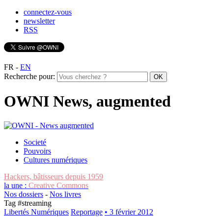
connectez-vous
newsletter
RSS
FR
-
EN
Recherche pour:
OWNI News, augmented
Societé
Pouvoirs
Cultures numériques
Hackers, bâtisseurs depuis 1959
la une :
Creative Commons
Nos dossiers
-
Nos livres
Tag #
streaming
Libertés Numériques
Reportage
• 3 février 2012