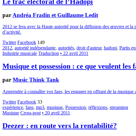
Le trac électoral de l’Hadopi
par
Andréa Fradin et Guillaume Ledit
2012 se fera avec la Haute autorité pour la diffusion des œuvres et la 
d’activité.
Twitter
Facebook
149
2012
,
autorité indépendante
,
autorités
,
droit d'auteur
,
hadopi
,
Partis en
Industrie musicale
Traduction
• 22 avril 2011
Musique et possession : ce que veulent les 
par
Music Think Tank
Apprendre à connaître vos fans, les engager en offrant de la musique a
Twitter
Facebook
33
expérience
,
fans
,
mp3
,
musique
,
Possession
,
réflexions
,
streaming
Musique
Cross-post
• 20 avril 2011
Deezer : en route vers la rentabilité?