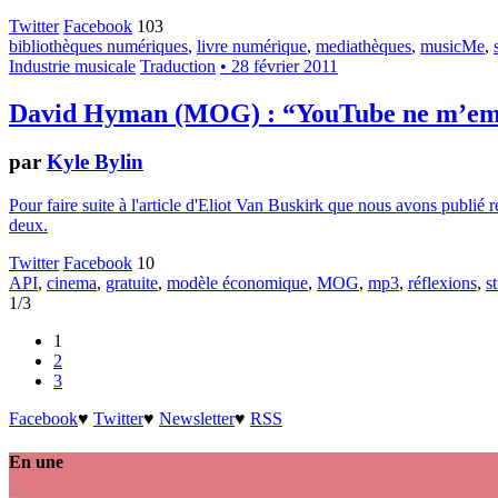
Twitter
Facebook
103
bibliothèques numériques
,
livre numérique
,
mediathèques
,
musicMe
,
Industrie musicale
Traduction
• 28 février 2011
David Hyman (MOG) : “YouTube ne m’emp
par
Kyle Bylin
Pour faire suite à l'article d'Eliot Van Buskirk que nous avons publi
deux.
Twitter
Facebook
10
API
,
cinema
,
gratuite
,
modèle économique
,
MOG
,
mp3
,
réflexions
,
s
1/3
1
2
3
Facebook
♥
Twitter
♥
Newsletter
♥
RSS
En une