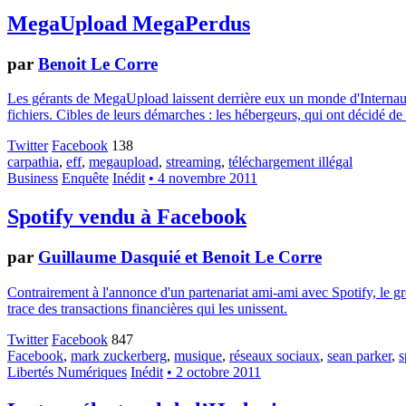
MegaUpload MegaPerdus
par
Benoit Le Corre
Les gérants de MegaUpload laissent derrière eux un monde d'Internaute
fichiers. Cibles de leurs démarches : les hébergeurs, qui ont décidé de
Twitter
Facebook
138
carpathia
,
eff
,
megaupload
,
streaming
,
téléchargement illégal
Business
Enquête
Inédit
• 4 novembre 2011
Spotify vendu à Facebook
par
Guillaume Dasquié et Benoit Le Corre
Contrairement à l'annonce d'un partenariat ami-ami avec Spotify, le
trace des transactions financières qui les unissent.
Twitter
Facebook
847
Facebook
,
mark zuckerberg
,
musique
,
réseaux sociaux
,
sean parker
,
s
Libertés Numériques
Inédit
• 2 octobre 2011