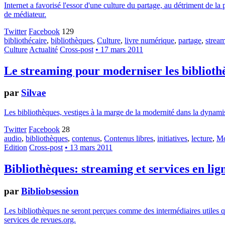
Internet a favorisé l'essor d'une culture du partage, au détriment de l
de médiateur.
Twitter
Facebook
129
bibliothécaire
,
bibliothèques
,
Culture
,
livre numérique
,
partage
,
strea
Culture
Actualité
Cross-post
• 17 mars 2011
Le streaming pour moderniser les biblioth
par
Silvae
Les bibliothèques, vestiges à la marge de la modernité dans la dynamisa
Twitter
Facebook
28
audio
,
bibliothèques
,
contenus
,
Contenus libres
,
initiatives
,
lecture
,
Mo
Edition
Cross-post
• 13 mars 2011
Bibliothèques: streaming et services en lig
par
Bibliobsession
Les bibliothèques ne seront perçues comme des intermédiaires utiles q
services de revues.org.