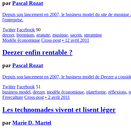
par
Pascal Rozat
Depuis son lancement en 2007, le business model du site de musique à 
l'entreprise.
Twitter
Facebook
90
deezer
,
freemium
,
gratuite
,
musique
,
sacem
,
streaming
Modèle économique
Cross-post
• 12 avril 2011
Deezer enfin rentable ?
par
Pascal Rozat
Depuis son lancement en 2007, le business model de Deezer a considéra
Twitter
Facebook
51
business model
,
deezer
,
modèle économique
,
plateforme
,
réflexions
,
r
Freeculture
Cross-post
• 2 avril 2011
Les technomades vivent et lisent léger
par
Marie D. Martel