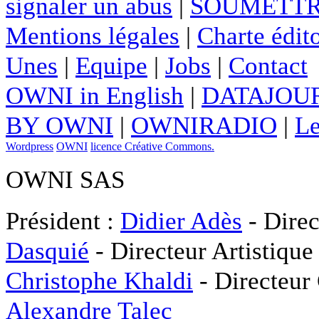
signaler un abus
|
SOUMETTR
Mentions légales
|
Charte édito
Unes
|
Equipe
|
Jobs
|
Contact
OWNI in English
|
DATAJOUR
BY OWNI
|
OWNIRADIO
|
Le
Wordpress
OWNI
licence Créative Commons.
OWNI SAS
Président :
Didier Adès
- Direc
Dasquié
- Directeur Artistique
Christophe Khaldi
- Directeur
Alexandre Talec