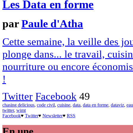
Les Data en forme
par
Paule d'Atha
Cette semaine, la veille des jo
plonge dans... le travail, cuis
nourriture ou encore économis
!
Twitter
Facebook
49
chasing delicious
,
code civil
,
cuisine
,
data
,
data en forme
,
dataviz
,
eau
twitter
,
wimt
Facebook
♥
Twitter
♥
Newsletter
♥
RSS
En une