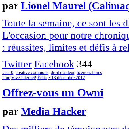
par
Lionel Maurel (Calima
Toute la semaine, ce sont les
L'occasion pour notre chroniqu
: réussites, limites et défis à re
Twitter
Facebook
344
#cc10
,
creative commons
,
droit d'auteur
,
licences libres
Une
Vive Internet!
Édito
• 13 décembre 2012
Offrez-vous un Owni
par
Media Hacker
Des milliers de témoignages de