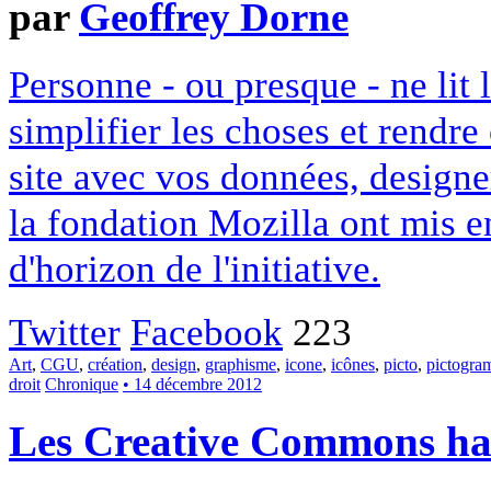
par
Geoffrey Dorne
Personne - ou presque - ne lit 
simplifier les choses et rendr
site avec vos données, designe
la fondation Mozilla ont mis en
d'horizon de l'initiative.
Twitter
Facebook
223
Art
,
CGU
,
création
,
design
,
graphisme
,
icone
,
icônes
,
picto
,
pictogr
droit
Chronique
• 14 décembre 2012
Les Creative Commons hack