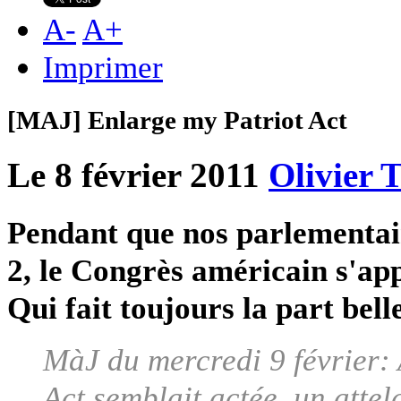
A
-
A
+
Imprimer
[MAJ] Enlarge my Patriot Act
Le 8 février 2011
Olivier 
Pendant que nos parlementair
2, le Congrès américain s'app
Qui fait toujours la part bell
MàJ du mercredi 9 février: 
Act semblait actée, un atte