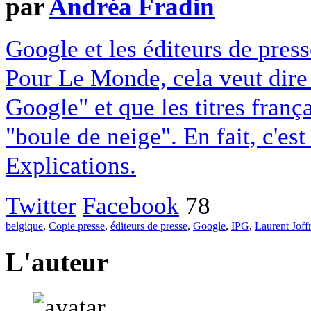
par
Andréa Fradin
Google et les éditeurs de pres
Pour Le Monde, cela veut dire q
Google" et que les titres franç
"boule de neige". En fait, c'es
Explications.
Twitter
Facebook
78
belgique
,
Copie presse
,
éditeurs de presse
,
Google
,
IPG
,
Laurent Joff
L'auteur