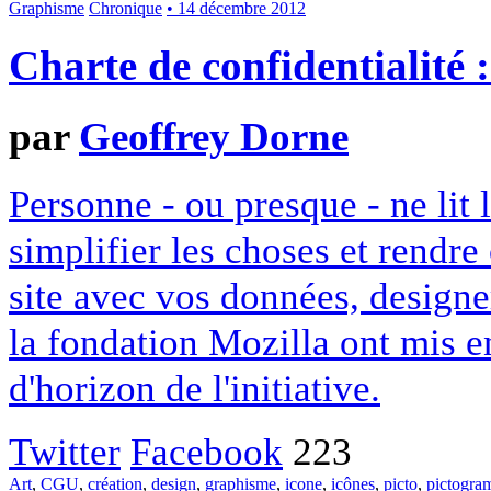
Graphisme
Chronique
• 14 décembre 2012
Charte de confidentialité 
par
Geoffrey Dorne
Personne - ou presque - ne lit 
simplifier les choses et rendr
site avec vos données, designe
la fondation Mozilla ont mis en
d'horizon de l'initiative.
Twitter
Facebook
223
Art
,
CGU
,
création
,
design
,
graphisme
,
icone
,
icônes
,
picto
,
pictogr