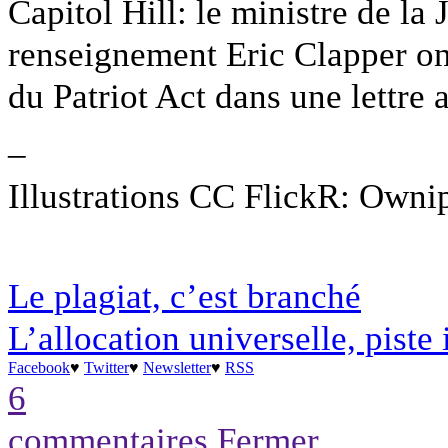
Capitol Hill: le ministre de la 
renseignement Eric Clapper o
du Patriot Act dans une lettre 
–
Illustrations CC FlickR: Owni
Le plagiat, c’est branché
L’allocation universelle, piste
Facebook
♥
Twitter
♥
Newsletter
♥
RSS
6
commentaires
Fermer