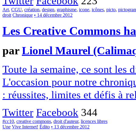
Twitter
Facebook
223
Art
,
CGU
,
création
,
design
,
graphisme
,
icone
,
icônes
,
picto
,
pictogr
droit
Chronique
• 14 décembre 2012
Les Creative Commons hack
par
Lionel Maurel (Calima
Toute la semaine, ce sont les
L'occasion pour notre chroniqu
: réussites, limites et défis à re
Twitter
Facebook
344
#cc10
,
creative commons
,
droit d'auteur
,
licences libres
Une
Vive Internet!
Édito
• 13 décembre 2012