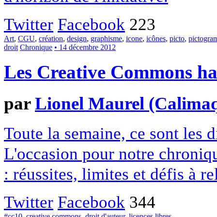
Twitter
Facebook
223
Art
,
CGU
,
création
,
design
,
graphisme
,
icone
,
icônes
,
picto
,
pictogr
droit
Chronique
• 14 décembre 2012
Les Creative Commons hack
par
Lionel Maurel (Calima
Toute la semaine, ce sont les
L'occasion pour notre chroniqu
: réussites, limites et défis à re
Twitter
Facebook
344
#cc10
,
creative commons
,
droit d'auteur
,
licences libres