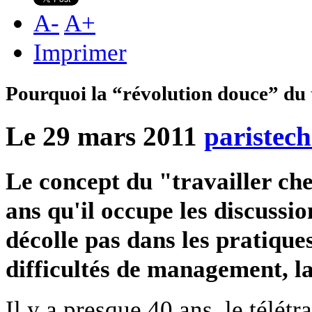
A
-
A
+
Imprimer
Pourquoi la “révolution douce” du 
Le 29 mars 2011
paristec
Le concept du "travailler che
ans qu'il occupe les discussi
décolle pas dans les pratiques
difficultés de management, la
Il y a presque 40 ans, le télétr