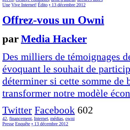
Une
Vive Internet!
Édito
• 13 décembre 2012
Offrez-vous un Owni
par
Media Hacker
Des milliers de témoignages de
évoquant le souhait de particip
déterminer si cette somme de 
transformer notre modèle écon
Twitter
Facebook
602
42
,
financement
,
Internet
,
médias
,
owni
Presse
Enquête
• 13 décembre 2012