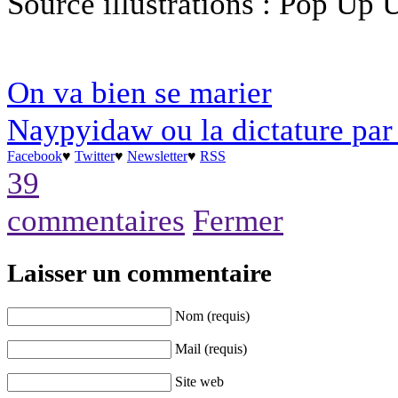
Source illustrations : Pop Up 
On va bien se marier
Naypyidaw ou la dictature par
Facebook
♥
Twitter
♥
Newsletter
♥
RSS
39
commentaires
Fermer
Laisser un commentaire
Nom (requis)
Mail (requis)
Site web