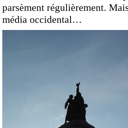
parsèment régulièrement. Mai
média occidental…