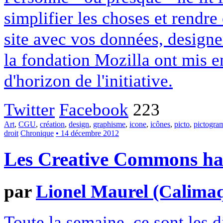
simplifier les choses et rendr
site avec vos données, designe
la fondation Mozilla ont mis en
d'horizon de l'initiative.
Twitter
Facebook
223
Art
,
CGU
,
création
,
design
,
graphisme
,
icone
,
icônes
,
picto
,
pictogr
droit
Chronique
• 14 décembre 2012
Les Creative Commons hack
par
Lionel Maurel (Calima
Toute la semaine, ce sont les