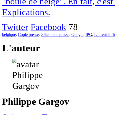
"boule de neige". En fait, c'es
Explications.
Twitter
Facebook
78
belgique
,
Copie presse
,
éditeurs de presse
,
Google
,
IPG
,
Laurent Joff
L'auteur
Philippe Gargov