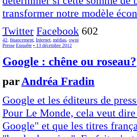
déterminer si cette somme de 
transformer notre modèle écon
Twitter
Facebook
602
42
,
financement
,
Internet
,
médias
,
owni
Presse
Enquête
• 13 décembre 2012
Google : chêne ou roseau?
par
Andréa Fradin
Google et les éditeurs de pres
Pour Le Monde, cela veut dire q
Google" et que les titres franç