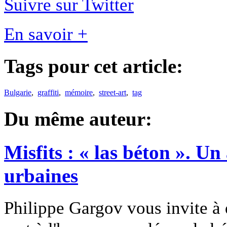
Suivre sur Twitter
En savoir +
Tags pour cet article:
Bulgarie
,
graffiti
,
mémoire
,
street-art
,
tag
Du même auteur:
Misfits : « las béton ». Un
urbaines
Philippe Gargov vous invite à 