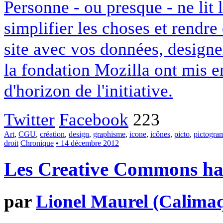
Personne - ou presque - ne lit 
simplifier les choses et rendr
site avec vos données, designe
la fondation Mozilla ont mis en
d'horizon de l'initiative.
Twitter
Facebook
223
Art
,
CGU
,
création
,
design
,
graphisme
,
icone
,
icônes
,
picto
,
pictogr
droit
Chronique
• 14 décembre 2012
Les Creative Commons hack
par
Lionel Maurel (Calima