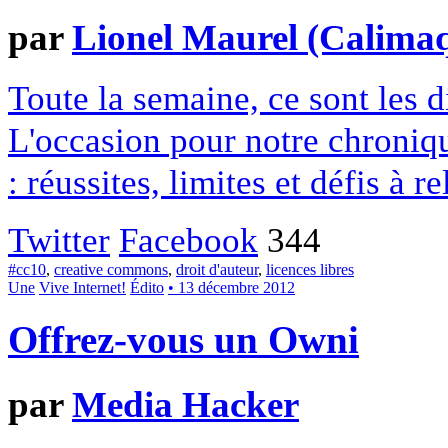
par
Lionel Maurel (Calima
Toute la semaine, ce sont les
L'occasion pour notre chroniqu
: réussites, limites et défis à re
Twitter
Facebook
344
#cc10
,
creative commons
,
droit d'auteur
,
licences libres
Une
Vive Internet!
Édito
• 13 décembre 2012
Offrez-vous un Owni
par
Media Hacker