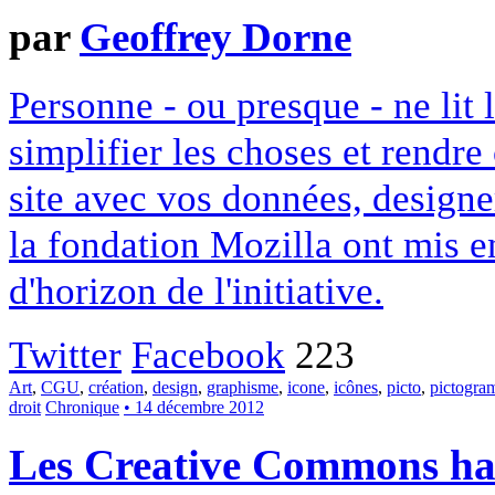
par
Geoffrey Dorne
Personne - ou presque - ne lit 
simplifier les choses et rendr
site avec vos données, designe
la fondation Mozilla ont mis en
d'horizon de l'initiative.
Twitter
Facebook
223
Art
,
CGU
,
création
,
design
,
graphisme
,
icone
,
icônes
,
picto
,
pictogr
droit
Chronique
• 14 décembre 2012
Les Creative Commons hack