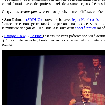
en collaboration avec des professionnels de la santé, ce jeu a été massi
Cinq autres
serious games
récents ou prochainement diffusés ont été 
• Sam Dahmani
(3DDUO)
a ouvert le bal avec
le jeu Handicohésion
,
à effectuer les bons gestes face à une personne handicapée. Sans indic
le ministère français de l’Industrie, à la suite d’un
appel à projets
lancé
•
Philippe Chiwy
(
De Pinxi
) est ensuite venu présenté son jeu à destin
qu’une simple jeu vidéo, l’enfant est assis sur un vélo et doit prêter 
plumes.