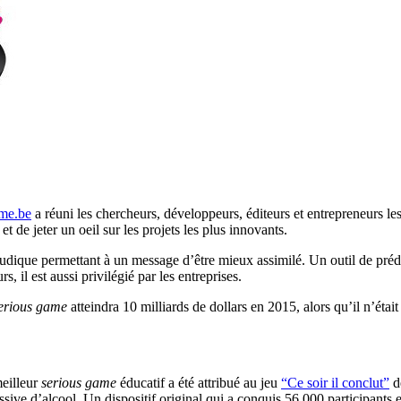
ame.be
a réuni les chercheurs, développeurs, éditeurs et entrepreneurs le
t de jeter un oeil sur les projets les plus innovants.
ludique permettant à un message d’être mieux assimilé. Un outil de prédi
s, il est aussi privilégié par les entreprises.
erious game
atteindra 10 milliards de dollars en 2015, alors qu’il n’étai
meilleur
serious game
éducatif a été attribué au jeu
“Ce soir il conclut”
d
ve d’alcool. Un dispositif original qui a conquis 56 000 participants en