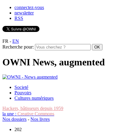
connectez-vous
newsletter
RSS
FR
-
EN
Recherche pour:
OWNI News, augmented
Societé
Pouvoirs
Cultures numériques
Hackers, bâtisseurs depuis 1959
la une :
Creative Commons
Nos dossiers
-
Nos livres
202