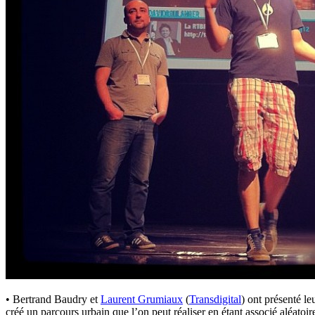
• Bertrand Baudry et
Laurent Grumiaux
(
Transdigital
) ont présenté le
créé un parcours urbain que l’on peut réaliser en étant associé aléatoir