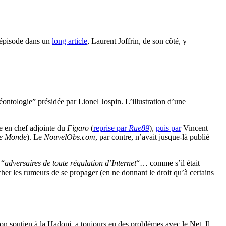
t épisode dans un
long article
, Laurent Joffrin, de son côté, y
éontologie” présidée par Lionel Jospin. L’illustration d’une
ce en chef adjointe du
Figaro
(
reprise par
Rue89
),
puis par
Vincent
e Monde
). Le
NouvelObs.com
, par contre, n’avait jusque-là publié
 “
adversaires de toute régulation d’Internet
“… comme s’il était
her les rumeurs de se propager (en ne donnant le droit qu’à certains
on soutien à la Hadopi, a toujours eu des problèmes avec le Net. Il