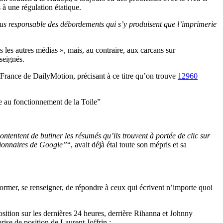
 à une régulation étatique.
plus responsable des débordements qui s’y produisent que l’imprimerie
ns les autres médias », mais, au contraire, aux carcans sur
seignés.
 France de DailyMotion, précisant à ce titre qu’on trouve
12960
de au fonctionnement de la Toile”
ontentent de butiner les résumés qu’ils trouvent à portée de clic sur
ctionnaires de Google”
“, avait déjà étal toute son mépris et sa
nformer, se renseigner, de répondre à ceux qui écrivent n’importe quoi
position sur les dernières 24 heures, derrière Rihanna et Johnny
rise de position de Laurent Joffrin :