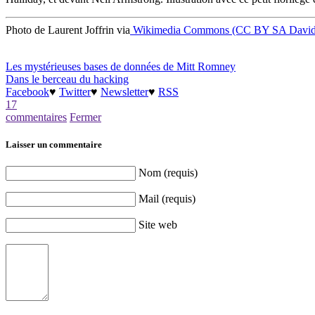
Photo de Laurent Joffrin via
Wikimedia Commons (CC BY SA David
Les mystérieuses bases de données de Mitt Romney
Dans le berceau du hacking
Facebook
♥
Twitter
♥
Newsletter
♥
RSS
17
commentaires
Fermer
Laisser un commentaire
Nom (requis)
Mail (requis)
Site web