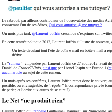
Le rabroué, par ailleurs contributeur de l’observatoire des médias Acri
consacrant l’un de ses éditos,
Qui vous autorise @ me tutoyer ?
Un mois plus tard,
@Laurent_Joffrin
cessait de s’exprimer sur Twitter
En cette rentrée politique 2012, Laurent Joffrin s’illustre de nouveau, a
Un texte circulant tout l’été de boîte e-mail en boîte e-mail a 
dérive.
La “
rumeur
“, vilipendée par Laurent Joffrin ce 27 août 2012, avait dé
Daniel de
FranceTVInfo
,
ainsi que
par Lionel Jospin sur Europe 1 (
re
aucun article
au sujet de cette rumeur.
Un mois après ses confrères, Laurent Joffrin remet donc le couvert, au 
possible, ou envisageable, de “
réguler
” la correspondance privée (com
de parler, et l’ordre aux autres de se taire ?).
Le Net “ne produit rien”
Laurent Joffrin qui,
rappelle
Guillaume Champeau sur
Numerama
, a