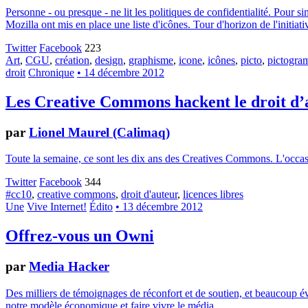
Personne - ou presque - ne lit les politiques de confidentialité. Pour 
Mozilla ont mis en place une liste d'icônes. Tour d'horizon de l'initiati
Twitter
Facebook
223
Art
,
CGU
,
création
,
design
,
graphisme
,
icone
,
icônes
,
picto
,
pictogr
droit
Chronique
• 14 décembre 2012
Les Creative Commons hackent le droit d’
par
Lionel Maurel (Calimaq)
Toute la semaine, ce sont les dix ans des Creatives Commons. L'occasion
Twitter
Facebook
344
#cc10
,
creative commons
,
droit d'auteur
,
licences libres
Une
Vive Internet!
Édito
• 13 décembre 2012
Offrez-vous un Owni
par
Media Hacker
Des milliers de témoignages de réconfort et de soutien, et beaucoup év
notre modèle économique et faire vivre le média.