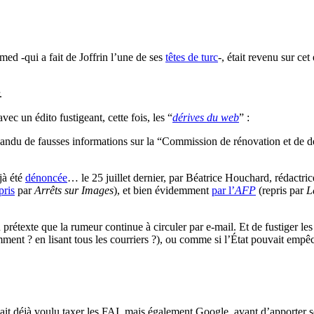
med -qui a fait de Joffrin l’une de ses
têtes de turc
-, était revenu sur ce
.
vec un édito fustigeant, cette fois, les “
dérives du web
” :
répandu de fausses informations sur la “Commission de rénovation et de d
jà été
dénoncée
… le 25 juillet dernier, par Béatrice Houchard, rédactri
pris
par
Arrêts sur Images
), et bien évidemment
par l’
AFP
(repris par
L
prétexte que la rumeur continue à circuler par e-mail. Et de fustiger les
ment ? en lisant tous les courriers ?), ou comme si l’État pouvait empêc
vait déjà voulu taxer les FAI, mais également Google, avant d’apporter s