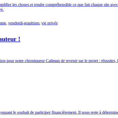
simplifier les choses et rendre compréhensible ce que fait chaque site av
ve.
amme
,
vendredi-graphism
,
vie privée
auteur !
 pour notre chroniqueur Calimaq de revenir sur le projet : réussites, lim
oquant le souhait de participer financièrement. Il nous reste à détermi