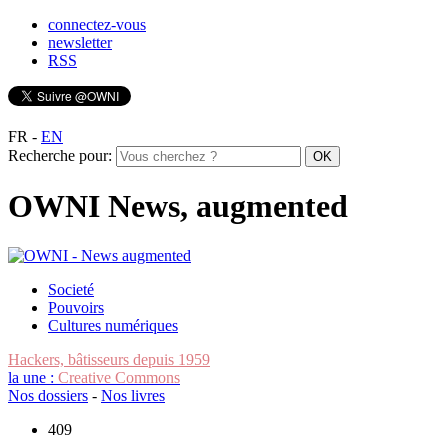
connectez-vous
newsletter
RSS
FR
-
EN
Recherche pour:
OWNI News, augmented
Societé
Pouvoirs
Cultures numériques
Hackers, bâtisseurs depuis 1959
la une :
Creative Commons
Nos dossiers
-
Nos livres
409