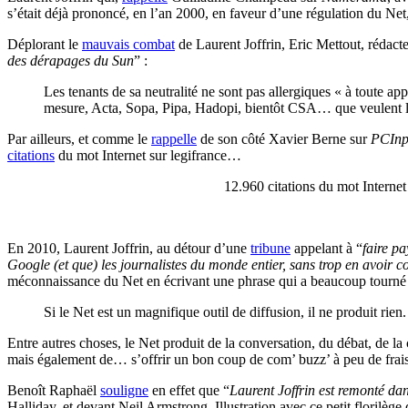
s’était déjà prononcé, en l’an 2000, en faveur d’une régulation du Net
Déplorant le
mauvais combat
de Laurent Joffrin, Eric Mettout, rédact
des dérapages du Sun
” :
Les tenants de sa neutralité ne sont pas allergiques « à toute app
mesure, Acta, Sopa, Pipa, Hadopi, bientôt CSA… que veulent lu
Par ailleurs, et comme le
rappelle
de son côté Xavier Berne sur
PCInp
citations
du mot Internet sur legifrance…
12.960 citations du mot Internet
En 2010, Laurent Joffrin, au détour d’une
tribune
appelant à “
faire p
Google (et que) les journalistes du monde entier, sans trop en avoir c
méconnaissance du Net en écrivant une phrase qui a beaucoup tourné 
Si le Net est un magnifique outil de diffusion, il ne produit rien.
Entre autres choses, le Net produit de la conversation, du débat, de la
mais également de… s’offrir un bon coup de com’ buzz’ à peu de frais
Benoît Raphaël
souligne
en effet que “
Laurent Joffrin est remonté da
Halliday, et devant Neil Armstrong. Illustration avec ce petit florilège