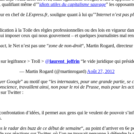
, qualifiant même d’”
idiots utiles du capitalisme sauvage
” les opposants
eur en chef de
LExpress.fr
, souligne quant à lui qu’”
Internet n’est pas 
lication à la Toile des règles professionnelles ou des lois en vigueur da
i imposer ceux qui nous gouvernent – et quelques journalistes mal ren
act
, le Net n’est pas une “
zone de non-droit
“, Martin Rogard, directeur
 sur legifrance > Troll >
@
laurent_joffrin
“le vide juridique qui prési
— Martin Rogard (@martinrogard)
Août 27, 2012
ayer Google
” au motif que “
les internautes, pour une grande partie, se c
onscience, travaillent ainsi, non pour le roi de Prusse, mais pour les a
sur Twitter :
 confrontation d’idées, il permet aux gens qui le veulent de pouvoir s’i
.
ns le radar des buzz de ce début de semaine
“, au point d’arriver en 6e 
 de vos réactions sur Twitter, où l’on ne trouvait personne à défendre la p