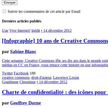
Suivre les commentaires de cet article par Email
Derniers articles publiés
Une
Vive Internet!
Inédit
• 14 décembre 2012
[Infographie] 10 ans de Creative Common
par
Sabine Blanc
Cette semaine, Creative Commons fête ses dix ans dans le monde entier.
médias en CC en France, vous retrace cette histoire en une infographie
Twitter
Facebook
188
creative commons
,
droit d'auteur
,
Lawrence Lessig
Graphisme
Chronique
• 14 décembre 2012
Charte de confidentialité : des icônes pour
par
Geoffrey Dorne