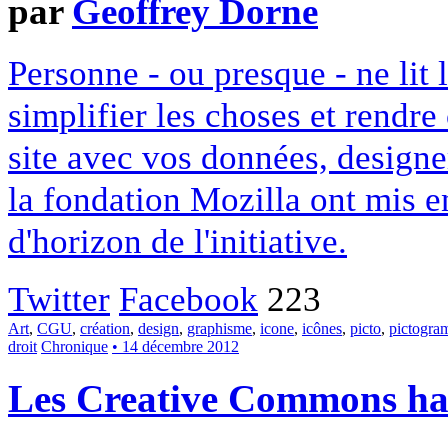
par
Geoffrey Dorne
Personne - ou presque - ne lit 
simplifier les choses et rendr
site avec vos données, designe
la fondation Mozilla ont mis en
d'horizon de l'initiative.
Twitter
Facebook
223
Art
,
CGU
,
création
,
design
,
graphisme
,
icone
,
icônes
,
picto
,
pictogr
droit
Chronique
• 14 décembre 2012
Les Creative Commons hack