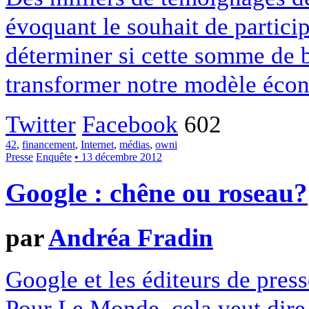
évoquant le souhait de particip
déterminer si cette somme de 
transformer notre modèle écon
Twitter
Facebook
602
42
,
financement
,
Internet
,
médias
,
owni
Presse
Enquête
• 13 décembre 2012
Google : chêne ou roseau?
par
Andréa Fradin
Google et les éditeurs de pres
Pour Le Monde, cela veut dire q