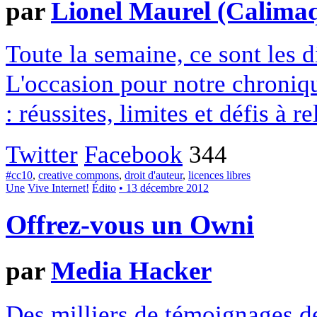
par
Lionel Maurel (Calima
Toute la semaine, ce sont les
L'occasion pour notre chroniqu
: réussites, limites et défis à re
Twitter
Facebook
344
#cc10
,
creative commons
,
droit d'auteur
,
licences libres
Une
Vive Internet!
Édito
• 13 décembre 2012
Offrez-vous un Owni
par
Media Hacker
Des milliers de témoignages de