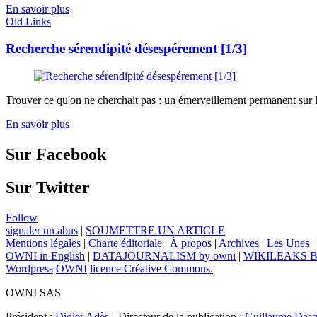
En savoir plus
Old Links
Recherche sérendipité désespérement [1/3]
Trouver ce qu'on ne cherchait pas : un émerveillement permanent sur 
En savoir plus
Sur Facebook
Sur Twitter
Follow
signaler un abus
|
SOUMETTRE UN ARTICLE
Mentions légales
|
Charte éditoriale
|
À propos
|
Archives
|
Les Unes
|
OWNI in English
|
DATAJOURNALISM by owni
|
WIKILEAKS 
Wordpress
OWNI
licence Créative Commons.
OWNI SAS
Président :
Didier Adès
- Directeur de la publication :
Guillaume Dasq