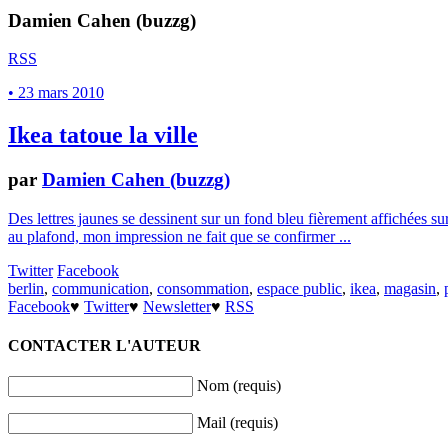
Damien Cahen (buzzg)
RSS
• 23 mars 2010
Ikea tatoue la ville
par
Damien Cahen (buzzg)
Des lettres jaunes se dessinent sur un fond bleu fièrement affichées s
au plafond, mon impression ne fait que se confirmer ...
Twitter
Facebook
berlin
,
communication
,
consommation
,
espace public
,
ikea
,
magasin
,
Facebook
♥
Twitter
♥
Newsletter
♥
RSS
CONTACTER L'AUTEUR
Nom (requis)
Mail (requis)