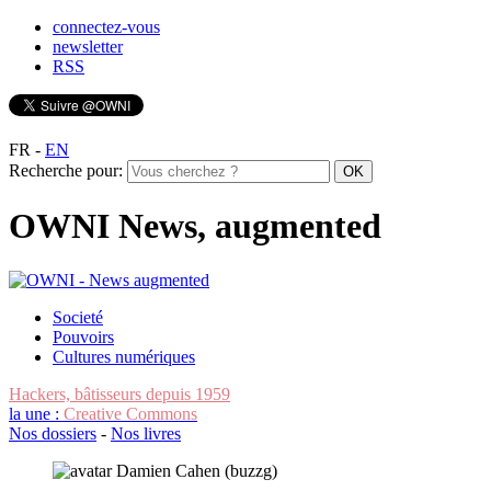
connectez-vous
newsletter
RSS
FR
-
EN
Recherche pour:
OWNI News, augmented
Societé
Pouvoirs
Cultures numériques
Hackers, bâtisseurs depuis 1959
la une :
Creative Commons
Nos dossiers
-
Nos livres