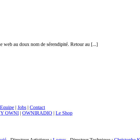
le web au doux nom de sérendipité. Retour au [...]
Equipe
|
Jobs
|
Contact
BY OWNI
|
OWNIRADIO
|
Le Shop
uié
- Directeur Artistique :
Loguy
- Directeur Technique :
Christophe K