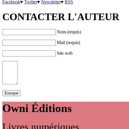
Facebook
♥
Twitter
♥
Newsletter
♥
RSS
CONTACTER L'AUTEUR
Nom (requis)
Mail (requis)
Site web
Owni
Éditions
Livres numériques,