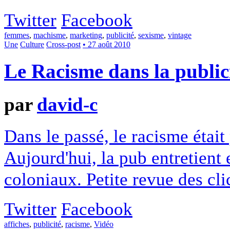
Twitter
Facebook
femmes
,
machisme
,
marketing
,
publicité
,
sexisme
,
vintage
Une
Culture
Cross-post
• 27 août 2010
Le Racisme dans la public
par
david-c
Dans le passé, le racisme était
Aujourd'hui, la pub entretient e
coloniaux. Petite revue des cli
Twitter
Facebook
affiches
,
publicité
,
racisme
,
Vidéo