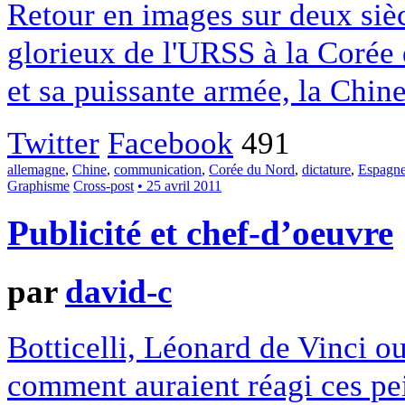
Retour en images sur deux siè
glorieux de l'URSS à la Corée
et sa puissante armée, la Chine
Twitter
Facebook
491
allemagne
,
Chine
,
communication
,
Corée du Nord
,
dictature
,
Espagn
Graphisme
Cross-post
• 25 avril 2011
Publicité et chef-d’oeuvre
par
david-c
Botticelli, Léonard de Vinci o
comment auraient réagi ces pe