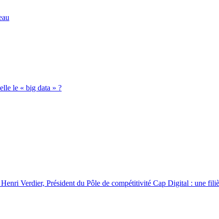
eau
lle le « big data » ?
Henri Verdier, Président du Pôle de compétitivité Cap Digital : une filiè