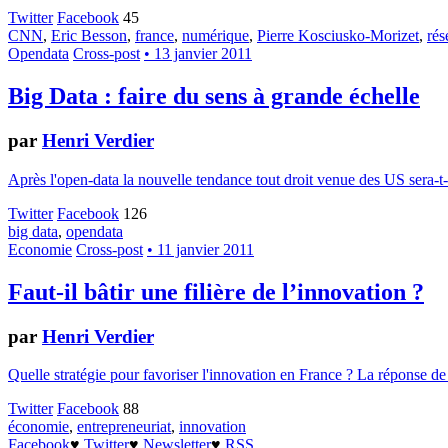
Twitter
Facebook
45
CNN
,
Eric Besson
,
france
,
numérique
,
Pierre Kosciusko-Morizet
,
rés
Opendata
Cross-post
• 13 janvier 2011
Big Data : faire du sens à grande échelle
par
Henri Verdier
Après l'open-data la nouvelle tendance tout droit venue des US sera-t-e
Twitter
Facebook
126
big data
,
opendata
Economie
Cross-post
• 11 janvier 2011
Faut-il bâtir une filière de l’innovation ?
par
Henri Verdier
Quelle stratégie pour favoriser l'innovation en France ? La réponse de 
Twitter
Facebook
88
économie
,
entrepreneuriat
,
innovation
Facebook
♥
Twitter
♥
Newsletter
♥
RSS