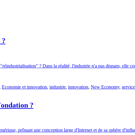
 ?
réindustrialisation" ? Dans la réalité, l'industrie n'a pas disparu, elle 
,
Economie et innovation
,
industrie
,
innovation
,
New Economy
,
service
Fondation ?
mérique, prônant une conception large d'Internet et de sa sphère d'influ