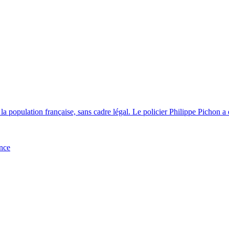
 la population française, sans cadre légal. Le policier Philippe Pichon a 
ance