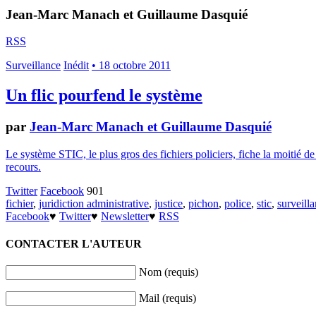
Jean-Marc Manach et Guillaume Dasquié
RSS
Surveillance
Inédit
• 18 octobre 2011
Un flic pourfend le système
par
Jean-Marc Manach et Guillaume Dasquié
Le système STIC, le plus gros des fichiers policiers, fiche la moitié de
recours.
Twitter
Facebook
901
fichier
,
juridiction administrative
,
justice
,
pichon
,
police
,
stic
,
surveill
Facebook
♥
Twitter
♥
Newsletter
♥
RSS
CONTACTER L'AUTEUR
Nom (requis)
Mail (requis)