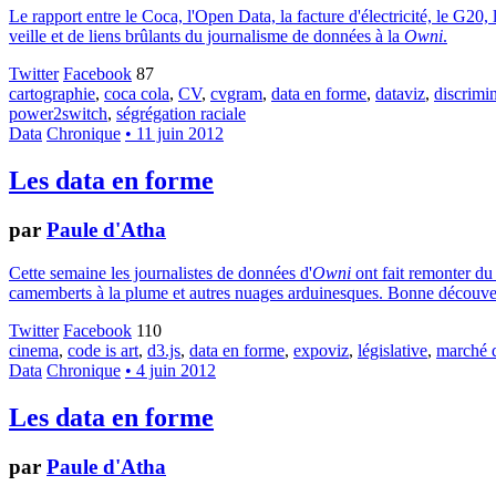
Le rapport entre le Coca, l'Open Data, la facture d'électricité, le G2
veille et de liens brûlants du journalisme de données à la
Owni
.
Twitter
Facebook
87
cartographie
,
coca cola
,
CV
,
cvgram
,
data en forme
,
dataviz
,
discrimi
power2switch
,
ségrégation raciale
Data
Chronique
• 11 juin 2012
Les data en forme
par
Paule d'Atha
Cette semaine les journalistes de données d'
Owni
ont fait remonter du 
camemberts à la plume et autres nuages arduinesques. Bonne découve
Twitter
Facebook
110
cinema
,
code is art
,
d3.js
,
data en forme
,
expoviz
,
législative
,
marché d
Data
Chronique
• 4 juin 2012
Les data en forme
par
Paule d'Atha