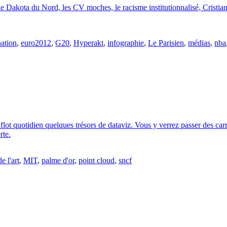
0, le Dakota du Nord, les CV moches, le racisme institutionnalisé, Crist
nation
,
euro2012
,
G20
,
Hyperakt
,
infographie
,
Le Parisien
,
médias
,
nba
flot quotidien quelques trésors de dataviz. Vous y verrez passer des carré
rte.
e l'art
,
MIT
,
palme d'or
,
point cloud
,
sncf