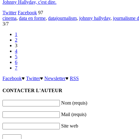
Johnny Hallyday, c'est dire.
Twitter
Facebook
97
cinema
,
data en forme
,
datajournalism
,
johnny hallyday
,
journalisme 
3/7
1
2
3
4
5
6
7
Facebook
♥
Twitter
♥
Newsletter
♥
RSS
CONTACTER L'AUTEUR
Nom (requis)
Mail (requis)
Site web