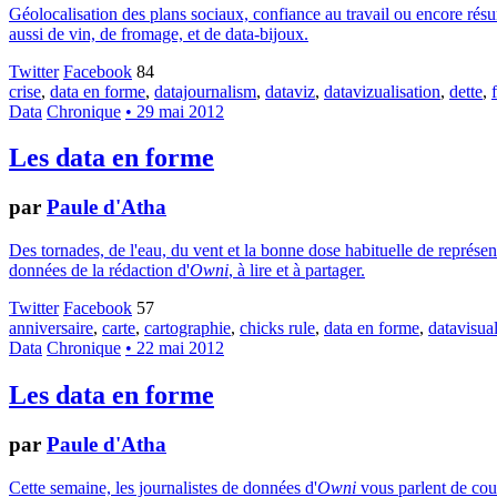
Géolocalisation des plans sociaux, confiance au travail ou encore résumé
aussi de vin, de fromage, et de data-bijoux.
Twitter
Facebook
84
crise
,
data en forme
,
datajournalism
,
dataviz
,
datavizualisation
,
dette
,
Data
Chronique
• 29 mai 2012
Les data en forme
par
Paule d'Atha
Des tornades, de l'eau, du vent et la bonne dose habituelle de représe
données de la rédaction d'
Owni
, à lire et à partager.
Twitter
Facebook
57
anniversaire
,
carte
,
cartographie
,
chicks rule
,
data en forme
,
datavisual
Data
Chronique
• 22 mai 2012
Les data en forme
par
Paule d'Atha
Cette semaine, les journalistes de données d'
Owni
vous parlent de coute