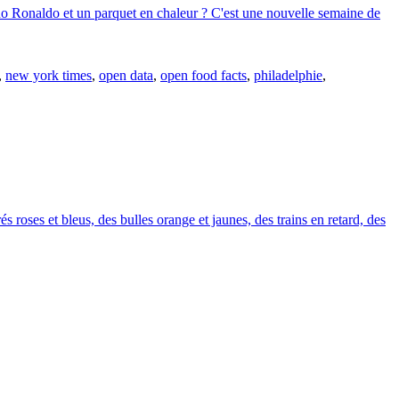
iano Ronaldo et un parquet en chaleur ? C'est une nouvelle semaine de
,
new york times
,
open data
,
open food facts
,
philadelphie
,
s roses et bleus, des bulles orange et jaunes, des trains en retard, des