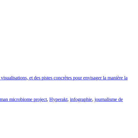
isualisations, et des pistes concrètes pour envisager la manière la
man microbiome project
,
Hyperakt
,
infographie
,
journalisme de