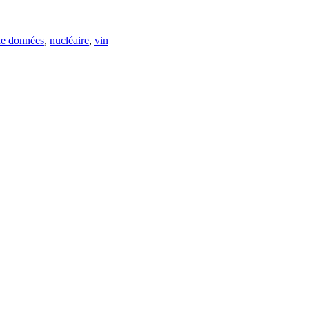
de données
,
nucléaire
,
vin