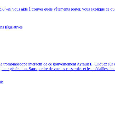
d'
Owni
vous aide à trouver quels vêtements porter, vous explique ce qu
ons législatives
e trombinoscope interactif de ce gouvernement Ayrault II. Cliquez sur
al, leur génération. Sans perdre de vue les casseroles et les médailles de
lle