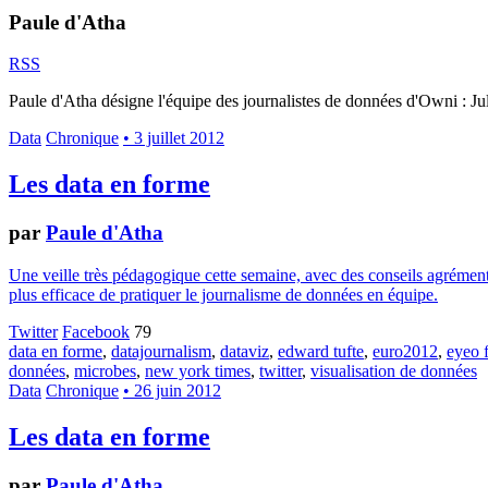
Paule d'Atha
RSS
Paule d'Atha désigne l'équipe des journalistes de données d'Owni : Ju
Data
Chronique
• 3 juillet 2012
Les data en forme
par
Paule d'Atha
Une veille très pédagogique cette semaine, avec des conseils agrémenté
plus efficace de pratiquer le journalisme de données en équipe.
Twitter
Facebook
79
data en forme
,
datajournalism
,
dataviz
,
edward tufte
,
euro2012
,
eyeo f
données
,
microbes
,
new york times
,
twitter
,
visualisation de données
Data
Chronique
• 26 juin 2012
Les data en forme
par
Paule d'Atha