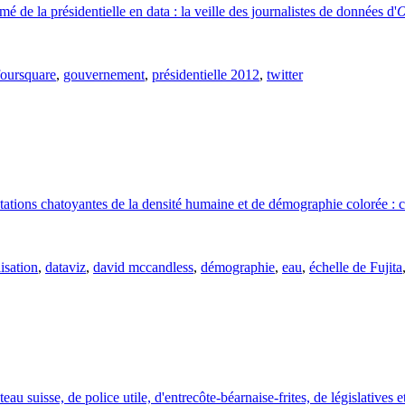
 de la présidentielle en data : la veille des journalistes de données d'
O
foursquare
,
gouvernement
,
présidentielle 2012
,
twitter
ntations chatoyantes de la densité humaine et de démographie colorée : c'
isation
,
dataviz
,
david mccandless
,
démographie
,
eau
,
échelle de Fujita
au suisse, de police utile, d'entrecôte-béarnaise-frites, de législatives 