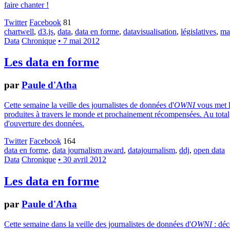
faire chanter !
Twitter
Facebook
81
chartwell
,
d3.js
,
data
,
data en forme
,
datavisualisation
,
législatives
,
ma
Data
Chronique
• 7 mai 2012
Les data en forme
par
Paule d'Atha
Cette semaine la veille des journalistes de données d'
OWNI
vous met l
produites à travers le monde et prochainement récompensées. Au total, 
d'ouverture des données.
Twitter
Facebook
164
data en forme
,
data journalism award
,
datajournalism
,
ddj
,
open data
Data
Chronique
• 30 avril 2012
Les data en forme
par
Paule d'Atha
Cette semaine dans la veille des journalistes de données d'
OWNI
: déc