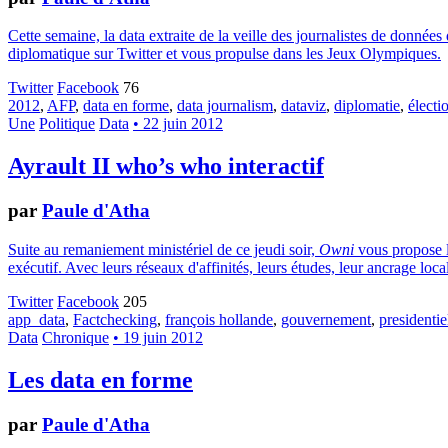
Cette semaine, la data extraite de la veille des journalistes de données 
diplomatique sur Twitter et vous propulse dans les Jeux Olympiques.
Twitter
Facebook
76
2012
,
AFP
,
data en forme
,
data journalism
,
dataviz
,
diplomatie
,
électi
Une
Politique
Data
• 22 juin 2012
Ayrault II who’s who interactif
par
Paule d'Atha
Suite au remaniement ministériel de ce jeudi soir,
Owni
vous propose l
exécutif. Avec leurs réseaux d'affinités, leurs études, leur ancrage loc
Twitter
Facebook
205
app_data
,
Factchecking
,
françois hollande
,
gouvernement
,
presidentie
Data
Chronique
• 19 juin 2012
Les data en forme
par
Paule d'Atha