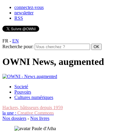
connectez-vous
newsletter
RSS
FR
-
EN
Recherche pour:
OWNI News, augmented
Societé
Pouvoirs
Cultures numériques
Hackers, bâtisseurs depuis 1959
la une :
Creative Commons
Nos dossiers
-
Nos livres