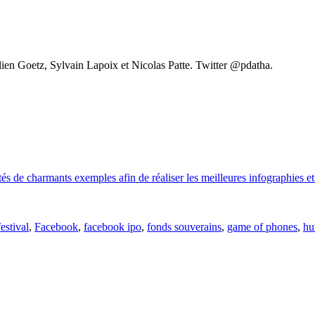
lien Goetz, Sylvain Lapoix et Nicolas Patte. Twitter @pdatha.
s de charmants exemples afin de réaliser les meilleures infographies et v
estival
,
Facebook
,
facebook ipo
,
fonds souverains
,
game of phones
,
hu