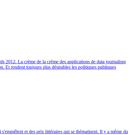
rds 2012. La crème de la crème des applications de data journalism
. Et rendent toujours plus désirables les politiques publiques
 s'emmêlent et des prix littéraires qui se thématisent. Il y a même du