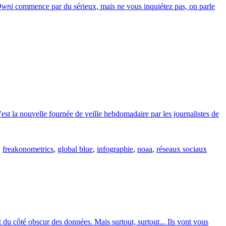
wni
commence par du sérieux, mais ne vous inquiétez pas, on parle
est la nouvelle fournée de veille hebdomadaire par les journalistes de
,
freakonometrics
,
global blue
,
infographie
,
noaa
,
réseaux sociaux
et du côté obscur des données. Mais surtout, surtout... Ils vont vous