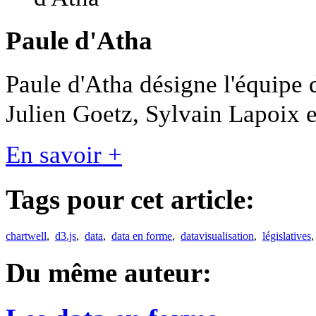
Paule d'Atha
Paule d'Atha désigne l'équipe 
Julien Goetz, Sylvain Lapoix e
En savoir +
Tags pour cet article:
chartwell
,
d3.js
,
data
,
data en forme
,
datavisualisation
,
législatives
Du même auteur: