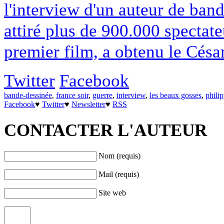
l'interview d'un auteur de ban
attiré plus de 900.000 spectat
premier film, a obtenu le César
Twitter
Facebook
bande-dessinée
,
france soir
,
guerre
,
interview
,
les beaux gosses
,
philip
Facebook
♥
Twitter
♥
Newsletter
♥
RSS
CONTACTER L'AUTEUR
Nom (requis)
Mail (requis)
Site web