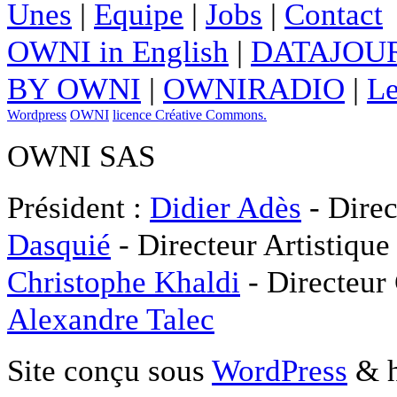
Unes
|
Equipe
|
Jobs
|
Contact
OWNI in English
|
DATAJOUR
BY OWNI
|
OWNIRADIO
|
Le
Wordpress
OWNI
licence Créative Commons.
OWNI SAS
Président :
Didier Adès
- Direc
Dasquié
- Directeur Artistique
Christophe Khaldi
- Directeur
Alexandre Talec
Site conçu sous
WordPress
& h