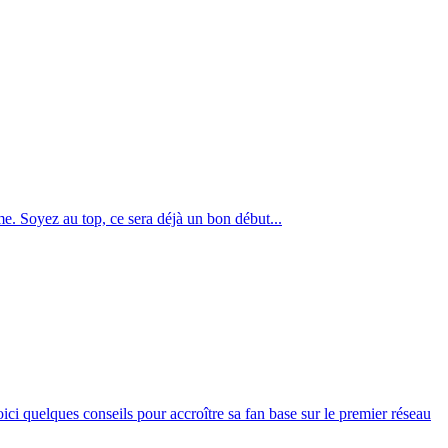
ême. Soyez au top, ce sera déjà un bon début...
oici quelques conseils pour accroître sa fan base sur le premier réseau