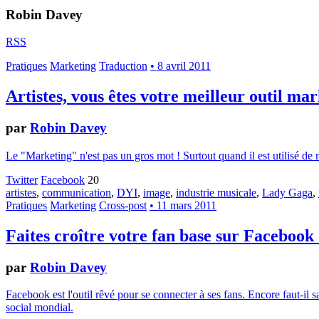
Robin Davey
RSS
Pratiques
Marketing
Traduction
• 8 avril 2011
Artistes, vous êtes votre meilleur outil ma
par
Robin Davey
Le "Marketing" n'est pas un gros mot ! Surtout quand il est utilisé de 
Twitter
Facebook
20
artistes
,
communication
,
DYI
,
image
,
industrie musicale
,
Lady Gaga
,
Pratiques
Marketing
Cross-post
• 11 mars 2011
Faites croître votre fan base sur Facebook 
par
Robin Davey
Facebook est l'outil rêvé pour se connecter à ses fans. Encore faut-il 
social mondial.