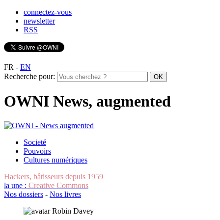
connectez-vous
newsletter
RSS
FR
-
EN
Recherche pour:
OWNI News, augmented
Societé
Pouvoirs
Cultures numériques
Hackers, bâtisseurs depuis 1959
la une :
Creative Commons
Nos dossiers
-
Nos livres