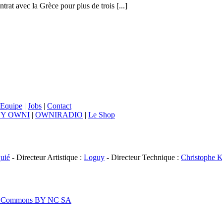
at avec la Grèce pour plus de trois [...]
Equipe
|
Jobs
|
Contact
BY OWNI
|
OWNIRADIO
|
Le Shop
uié
- Directeur Artistique :
Loguy
- Directeur Technique :
Christophe K
ive Commons BY NC SA