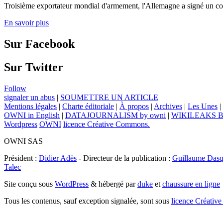
Troisième exportateur mondial d'armement, l'Allemagne a signé un contr
En savoir plus
Sur Facebook
Sur Twitter
Follow
signaler un abus
|
SOUMETTRE UN ARTICLE
Mentions légales
|
Charte éditoriale
|
À propos
|
Archives
|
Les Unes
|
OWNI in English
|
DATAJOURNALISM by owni
|
WIKILEAKS 
Wordpress
OWNI
licence Créative Commons.
OWNI SAS
Président :
Didier Adès
- Directeur de la publication :
Guillaume Dasq
Talec
Site conçu sous
WordPress
& hébergé par
duke
et
chaussure en ligne
Tous les contenus, sauf exception signalée, sont sous
licence Créat