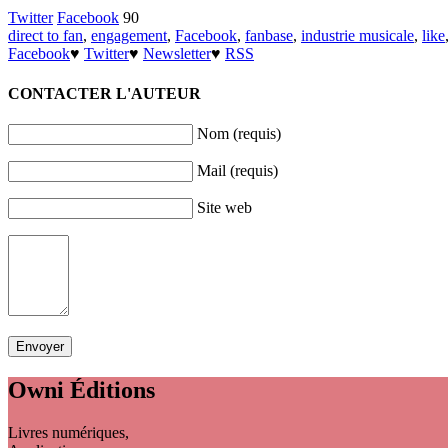
Twitter
Facebook
90
direct to fan
,
engagement
,
Facebook
,
fanbase
,
industrie musicale
,
like
Facebook
♥
Twitter
♥
Newsletter
♥
RSS
CONTACTER L'AUTEUR
Nom (requis)
Mail (requis)
Site web
Owni
Éditions
Livres numériques,