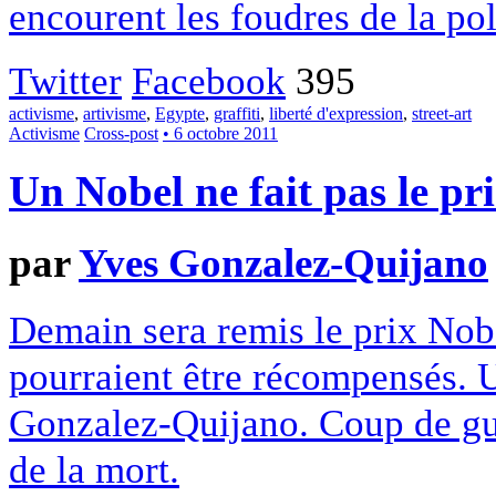
encourent les foudres de la pol
Twitter
Facebook
395
activisme
,
artivisme
,
Egypte
,
graffiti
,
liberté d'expression
,
street-art
Activisme
Cross-post
• 6 octobre 2011
Un Nobel ne fait pas le p
par
Yves Gonzalez-Quijano
Demain sera remis le prix Nobe
pourraient être récompensés. 
Gonzalez-Quijano. Coup de gue
de la mort.