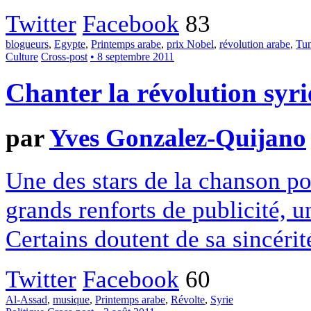
Twitter
Facebook
83
blogueurs
,
Egypte
,
Printemps arabe
,
prix Nobel
,
révolution arabe
,
Tun
Culture
Cross-post
• 8 septembre 2011
Chanter la révolution syr
par
Yves Gonzalez-Quijano
Une des stars de la chanson pop
grands renforts de publicité, u
Certains doutent de sa sincérité
Twitter
Facebook
60
Al-Assad
,
musique
,
Printemps arabe
,
Révolte
,
Syrie