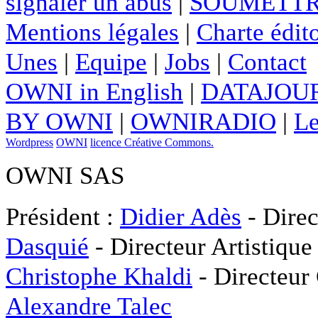
signaler un abus
|
SOUMETTR
Mentions légales
|
Charte édito
Unes
|
Equipe
|
Jobs
|
Contact
OWNI in English
|
DATAJOUR
BY OWNI
|
OWNIRADIO
|
Le
Wordpress
OWNI
licence Créative Commons.
OWNI SAS
Président :
Didier Adès
- Direc
Dasquié
- Directeur Artistique
Christophe Khaldi
- Directeur
Alexandre Talec