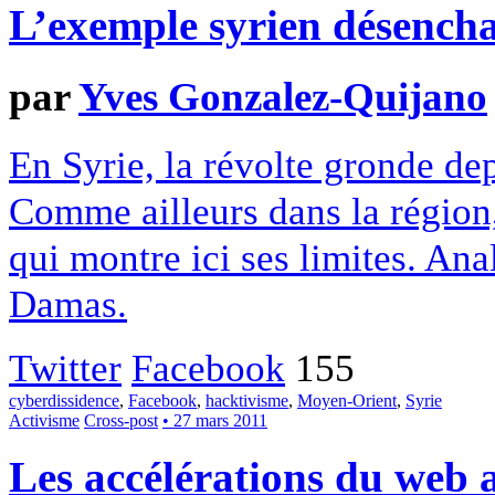
L’exemple syrien désench
par
Yves Gonzalez-Quijano
En Syrie, la révolte gronde dep
Comme ailleurs dans la région, 
qui montre ici ses limites. A
Damas.
Twitter
Facebook
155
cyberdissidence
,
Facebook
,
hacktivisme
,
Moyen-Orient
,
Syrie
Activisme
Cross-post
• 27 mars 2011
Les accélérations du web 