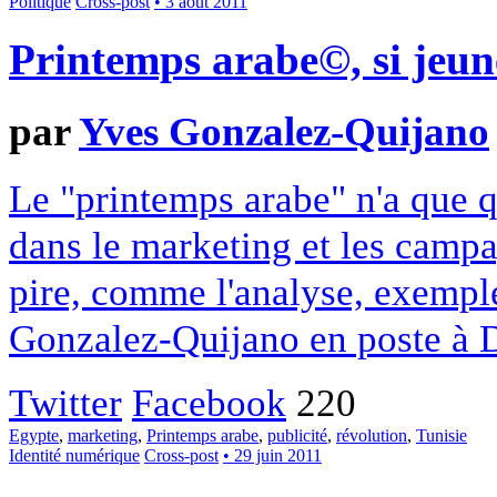
Politique
Cross-post
• 3 août 2011
Printemps arabe©, si jeun
par
Yves Gonzalez-Quijano
Le "printemps arabe" n'a que qu
dans le marketing et les campa
pire, comme l'analyse, exemple
Gonzalez-Quijano en poste à 
Twitter
Facebook
220
Egypte
,
marketing
,
Printemps arabe
,
publicité
,
révolution
,
Tunisie
Identité numérique
Cross-post
• 29 juin 2011