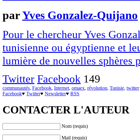
par
Yves Gonzalez-Quijano
Pour le chercheur Yves Gonzal
tunisienne ou égyptienne et l
lumière de nouvelles sphères p
Twitter
Facebook
149
communautés
,
Facebook
,
Internet
,
omaex
,
révolution
,
Tunisie
,
twitter
Facebook
♥
Twitter
♥
Newsletter
♥
RSS
CONTACTER L'AUTEUR
Nom (requis)
Mail (requis)