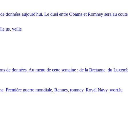
e de données aujourd'hui. Le duel entre Obama et Romney sera au coutea
lle us
,
veille
tions de données. Au menu de cette semaine : de la Bretagne, du Luxembo
ma
,
Première guerre mondiale
,
Rennes
,
romney
,
Royal Navy
,
wort.lu