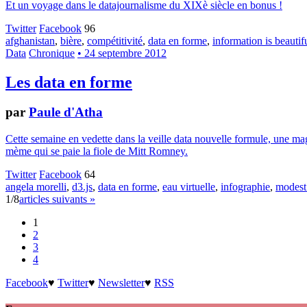
Et un voyage dans le datajournalisme du XIXè siècle en bonus !
Twitter
Facebook
96
afghanistan
,
bière
,
compétitivité
,
data en forme
,
information is beautif
Data
Chronique
• 24 septembre 2012
Les data en forme
par
Paule d'Atha
Cette semaine en vedette dans la veille data nouvelle formule, une mag
mème qui se paie la fiole de Mitt Romney.
Twitter
Facebook
64
angela morelli
,
d3.js
,
data en forme
,
eau virtuelle
,
infographie
,
modest
1/8
articles suivants »
1
2
3
4
Facebook
♥
Twitter
♥
Newsletter
♥
RSS