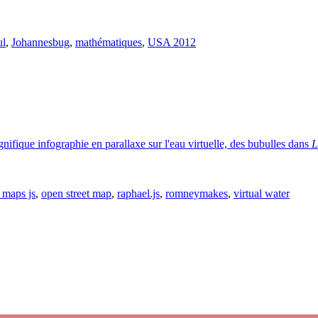
ul
,
Johannesbug
,
mathématiques
,
USA 2012
nifique infographie en parallaxe sur l'eau virtuelle, des bubulles dans
L
 maps js
,
open street map
,
raphael.js
,
romneymakes
,
virtual water