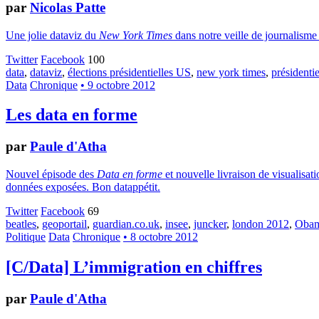
par
Nicolas Patte
Une jolie dataviz du
New York Times
dans notre veille de journalism
Twitter
Facebook
100
data
,
dataviz
,
élections présidentielles US
,
new york times
,
présidentie
Data
Chronique
• 9 octobre 2012
Les data en forme
par
Paule d'Atha
Nouvel épisode des
Data en forme
et nouvelle livraison de visualisa
données exposées. Bon datappétit.
Twitter
Facebook
69
beatles
,
geoportail
,
guardian.co.uk
,
insee
,
juncker
,
london 2012
,
Oba
Politique
Data
Chronique
• 8 octobre 2012
[C/Data] L’immigration en chiffres
par
Paule d'Atha