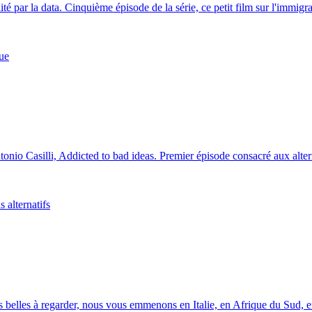
alité par la data. Cinquième épisode de la série, ce petit film sur l'immigr
que
nio Casilli, Addicted to bad ideas. Premier épisode consacré aux altern
s alternatifs
 belles à regarder, nous vous emmenons en Italie, en Afrique du Sud, en