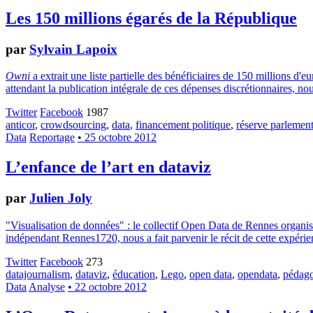
Les 150 millions égarés de la République
par
Sylvain Lapoix
Owni
a extrait une liste partielle des bénéficiaires de 150 millions d'eu
attendant la publication intégrale de ces dépenses discrétionnaires, 
Twitter
Facebook
1987
anticor
,
crowdsourcing
,
data
,
financement politique
,
réserve parlement
Data
Reportage
• 25 octobre 2012
L’enfance de l’art en dataviz
par
Julien Joly
"Visualisation de données" : le collectif Open Data de Rennes organisai
indépendant Rennes1720, nous a fait parvenir le récit de cette expérienc
Twitter
Facebook
273
datajournalism
,
dataviz
,
éducation
,
Lego
,
open data
,
opendata
,
pédag
Data
Analyse
• 22 octobre 2012