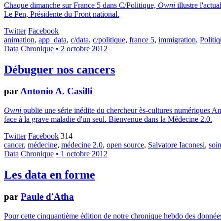
Chaque dimanche sur France 5 dans C/Politique,
Owni
illustre l'actu
Le Pen, Présidente du Front national.
Twitter
Facebook
animation
,
app_data
,
c/data
,
c/politique
,
france 5
,
immigration
,
Politi
Data
Chronique
• 2 octobre 2012
Débuguer nos cancers
par
Antonio A. Casilli
Owni
publie une série inédite du chercheur ès-cultures numériques Anto
face à la grave maladie d'un seul. Bienvenue dans la Médecine 2.0.
Twitter
Facebook
314
cancer
,
médecine
,
médecine 2.0
,
open source
,
Salvatore Iaconesi
,
soin
Data
Chronique
• 1 octobre 2012
Les data en forme
par
Paule d'Atha
Pour cette cinquantième édition de notre chronique hebdo des données