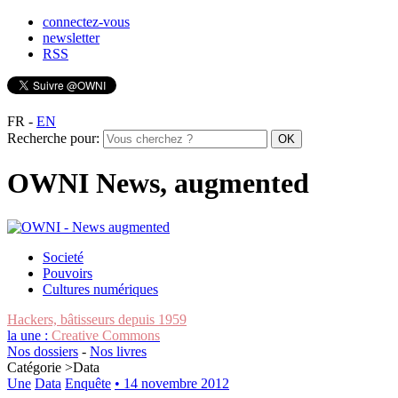
connectez-vous
newsletter
RSS
FR
-
EN
Recherche pour:
OWNI News, augmented
Societé
Pouvoirs
Cultures numériques
Hackers, bâtisseurs depuis 1959
la une :
Creative Commons
Nos dossiers
-
Nos livres
Catégorie >
Data
Une
Data
Enquête
• 14 novembre 2012