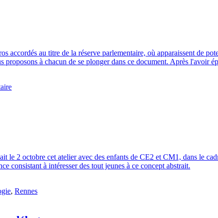
ros accordés au titre de la réserve parlementaire, où apparaissent de poten
nous proposons à chacun de se plonger dans ce document. Après l'avoir é
aire
t le 2 octobre cet atelier avec des enfants de CE2 et CM1, dans le cadre
e consistant à intéresser des tout jeunes à ce concept abstrait.
ogie
,
Rennes