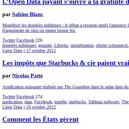
L’Open Data payant s’ouvre à la gratuité d
par
Sabine Blanc
Monétiser les données publiques : le débat a ressurgi après l'annonce
d'arguments de plus ou moins bonne foi.
Twitter
Facebook
226
données publiques
,
gratuite
,
Libertic
,
monétisation
,
olivier schrameck
Liens
Data
• 17 octobre 2012
Les impôts que Starbucks & cie paient vr
par
Nicolas Patte
Application puissante réalisée par
The Guardian
dans le radar data d
Twitter
Facebook
274
application
,
data
,
Facebook
,
impôts
,
starbucks
,
Tableau software
,
The
Liens
Data
• 16 octobre 2012
Comment les États gèrent