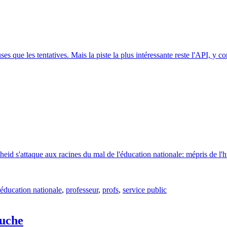
es que les tentatives. Mais la piste la plus intéressante reste l'API, y co
heid s'attaque aux racines du mal de l'éducation nationale: mépris de l'h
'éducation nationale
,
professeur
,
profs
,
service public
ruche