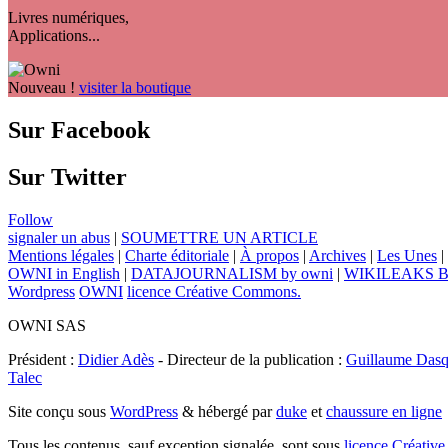
Livres numériques,
Applications...
Nouveau !
visiter la boutique
Sur Facebook
Sur Twitter
Follow
signaler un abus
|
SOUMETTRE UN ARTICLE
Mentions légales
|
Charte éditoriale
|
À propos
|
Archives
|
Les Unes
|
OWNI in English
|
DATAJOURNALISM by owni
|
WIKILEAKS 
Wordpress
OWNI
licence Créative Commons.
OWNI SAS
Président :
Didier Adès
- Directeur de la publication :
Guillaume Dasq
Talec
Site conçu sous
WordPress
& hébergé par
duke
et
chaussure en ligne
Tous les contenus, sauf exception signalée, sont sous
licence Créat