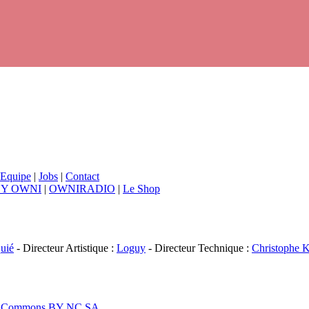
Equipe
|
Jobs
|
Contact
BY OWNI
|
OWNIRADIO
|
Le Shop
uié
- Directeur Artistique :
Loguy
- Directeur Technique :
Christophe K
ive Commons BY NC SA