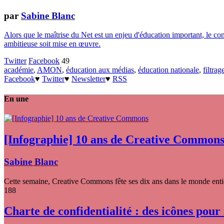
par
Sabine Blanc
Alors que le maîtrise du Net est un enjeu d'éducation important, le con
ambitieuse soit mise en œuvre.
Twitter
Facebook
49
académie
,
AMON
,
éducation aux médias
,
éducation nationale
,
filtrag
Facebook
♥
Twitter
♥
Newsletter
♥
RSS
En une
[Infographie] 10 ans de Creative Common
Sabine Blanc
Cette semaine, Creative Commons fête ses dix ans dans le monde entier
188
Charte de confidentialité : des icônes pour