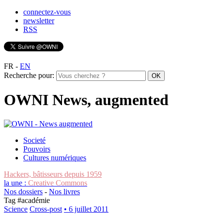
connectez-vous
newsletter
RSS
FR
-
EN
Recherche pour:
OWNI News, augmented
Societé
Pouvoirs
Cultures numériques
Hackers, bâtisseurs depuis 1959
la une :
Creative Commons
Nos dossiers
-
Nos livres
Tag #
académie
Science
Cross-post
• 6 juillet 2011