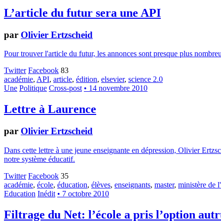
L’article du futur sera une API
par
Olivier Ertzscheid
Pour trouver l'article du futur, les annonces sont presque plus nombreus
Twitter
Facebook
83
académie
,
API
,
article
,
édition
,
elsevier
,
science 2.0
Une
Politique
Cross-post
• 14 novembre 2010
Lettre à Laurence
par
Olivier Ertzscheid
Dans cette lettre à une jeune enseignante en dépression, Olivier Ertzsc
notre système éducatif.
Twitter
Facebook
35
académie
,
école
,
éducation
,
élèves
,
enseignants
,
master
,
ministère de l
Education
Inédit
• 7 octobre 2010
Filtrage du Net: l’école a pris l’option aut