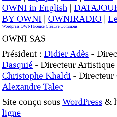
OWNI in English
|
DATAJOUR
BY OWNI
|
OWNIRADIO
|
Le
Wordpress
OWNI
licence Créative Commons.
OWNI SAS
Président :
Didier Adès
- Direc
Dasquié
- Directeur Artistique
Christophe Khaldi
- Directeur
Alexandre Talec
Site conçu sous
WordPress
& h
ligne