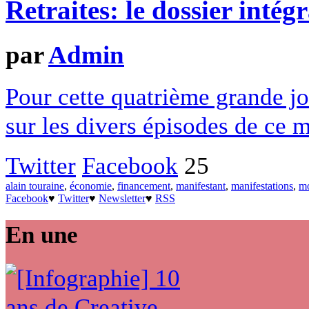
Retraites: le dossier inté
par
Admin
Pour cette quatrième grande j
sur les divers épisodes de ce 
Twitter
Facebook
25
alain touraine
,
économie
,
financement
,
manifestant
,
manifestations
,
mo
Facebook
♥
Twitter
♥
Newsletter
♥
RSS
En une