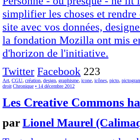
Personne - ou presque - ne lit 
simplifier les choses et rendr
site avec vos données, designe
la fondation Mozilla ont mis en
d'horizon de l'initiative.
Twitter
Facebook
223
Art
,
CGU
,
création
,
design
,
graphisme
,
icone
,
icônes
,
picto
,
pictogr
droit
Chronique
• 14 décembre 2012
Les Creative Commons hack
par
Lionel Maurel (Calima