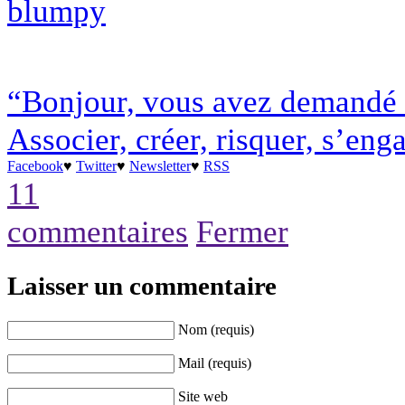
blumpy
“Bonjour, vous avez demandé
Associer, créer, risquer, s’eng
Facebook
♥
Twitter
♥
Newsletter
♥
RSS
11
commentaires
Fermer
Laisser un commentaire
Nom (requis)
Mail (requis)
Site web