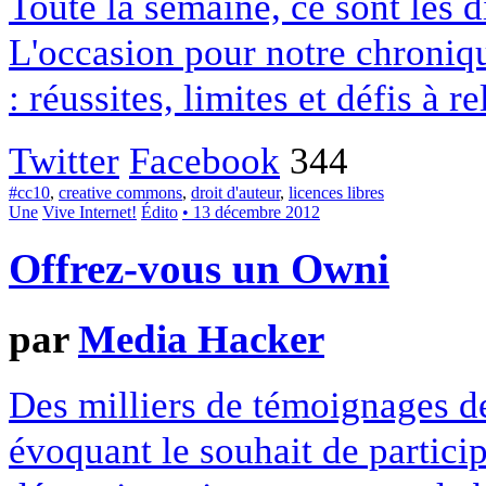
Toute la semaine, ce sont les
L'occasion pour notre chroniqu
: réussites, limites et défis à re
Twitter
Facebook
344
#cc10
,
creative commons
,
droit d'auteur
,
licences libres
Une
Vive Internet!
Édito
• 13 décembre 2012
Offrez-vous un Owni
par
Media Hacker
Des milliers de témoignages de
évoquant le souhait de particip