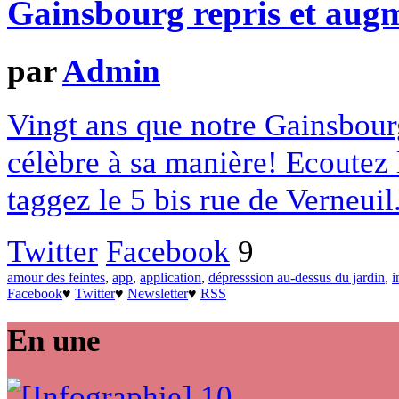
Gainsbourg repris et aug
par
Admin
Vingt ans que notre Gainsbourg
célèbre à sa manière! Ecoutez 
taggez le 5 bis rue de Verneuil
Twitter
Facebook
9
amour des feintes
,
app
,
application
,
dépresssion au-dessus du jardin
,
i
Facebook
♥
Twitter
♥
Newsletter
♥
RSS
En une