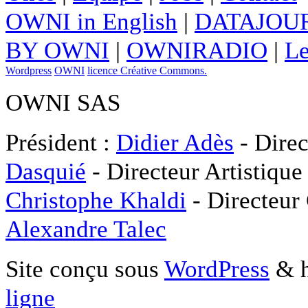
OWNI in English
|
DATAJOUR
BY OWNI
|
OWNIRADIO
|
Le
Wordpress
OWNI
licence Créative Commons.
OWNI SAS
Président :
Didier Adès
- Direc
Dasquié
- Directeur Artistique
Christophe Khaldi
- Directeur
Alexandre Talec
Site conçu sous
WordPress
& h
ligne