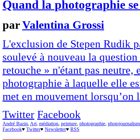
Quand la photographie se 
par
Valentina Grossi
L'exclusion de Stepen Rudik pa
soulevé à nouveau la question
retouche » n'étant pas neutre, e
photographie à laquelle elle est
met en mouvement lorsqu’on l’
Twitter
Facebook
André Bazin
,
Art
,
médiation
,
peinture
,
photographie
,
photojournalism
Facebook
♥
Twitter
♥
Newsletter
♥
RSS