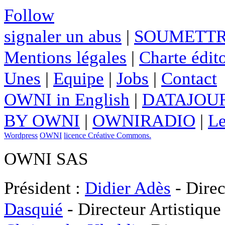
Follow
signaler un abus
|
SOUMETTR
Mentions légales
|
Charte édito
Unes
|
Equipe
|
Jobs
|
Contact
OWNI in English
|
DATAJOUR
BY OWNI
|
OWNIRADIO
|
Le
Wordpress
OWNI
licence Créative Commons.
OWNI SAS
Président :
Didier Adès
- Direc
Dasquié
- Directeur Artistique