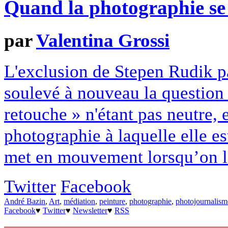
Quand la photographie se 
par
Valentina Grossi
L'exclusion de Stepen Rudik pa
soulevé à nouveau la question
retouche » n'étant pas neutre, e
photographie à laquelle elle est
met en mouvement lorsqu’on l’
Twitter
Facebook
André Bazin
,
Art
,
médiation
,
peinture
,
photographie
,
photojournalism
Facebook
♥
Twitter
♥
Newsletter
♥
RSS