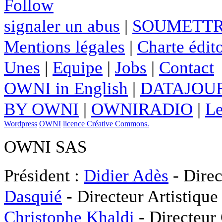
Follow
signaler un abus
|
SOUMETTR
Mentions légales
|
Charte édito
Unes
|
Equipe
|
Jobs
|
Contact
OWNI in English
|
DATAJOUR
BY OWNI
|
OWNIRADIO
|
Le
Wordpress
OWNI
licence Créative Commons.
OWNI SAS
Président :
Didier Adès
- Direc
Dasquié
- Directeur Artistique
Christophe Khaldi
- Directeur