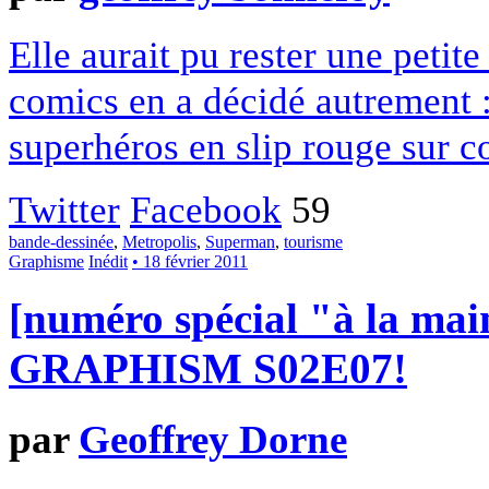
Elle aurait pu rester une petit
comics en a décidé autrement :
superhéros en slip rouge sur co
Twitter
Facebook
59
bande-dessinée
,
Metropolis
,
Superman
,
tourisme
Graphisme
Inédit
• 18 février 2011
[numéro spécial "à la 
GRAPHISM S02E07!
par
Geoffrey Dorne