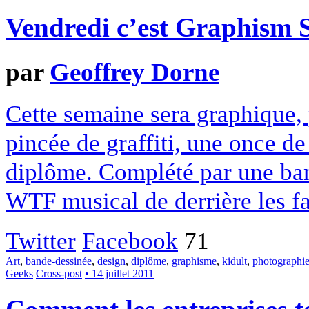
Vendredi c’est Graphism
par
Geoffrey Dorne
Cette semaine sera graphique, 
pincée de graffiti, une once de
diplôme. Complété par une ban
WTF musical de derrière les fa
Twitter
Facebook
71
Art
,
bande-dessinée
,
design
,
diplôme
,
graphisme
,
kidult
,
photographi
Geeks
Cross-post
• 14 juillet 2011