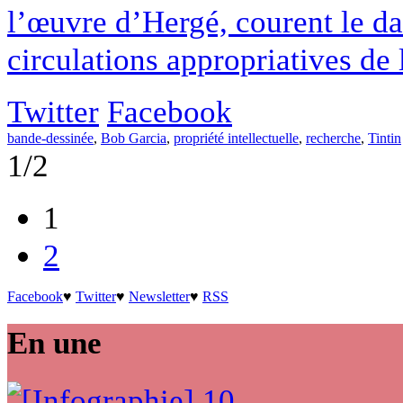
l’œuvre d’Hergé, courent le da
circulations appropriatives de 
Twitter
Facebook
bande-dessinée
,
Bob Garcia
,
propriété intellectuelle
,
recherche
,
Tintin
1/2
1
2
Facebook
♥
Twitter
♥
Newsletter
♥
RSS
En une