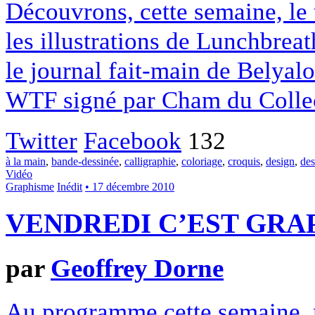
Découvrons, cette semaine, le 
les illustrations de Lunchbrea
le journal fait-main de Belyalo
WTF signé par Cham du Collec
Twitter
Facebook
132
à la main
,
bande-dessinée
,
calligraphie
,
coloriage
,
croquis
,
design
,
des
Vidéo
Graphisme
Inédit
• 17 décembre 2010
VENDREDI C’EST GRAP
par
Geoffrey Dorne
Au programme cette semaine, m