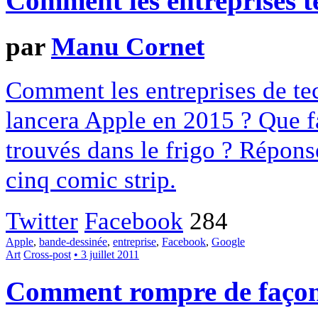
Comment les entreprises t
par
Manu Cornet
Comment les entreprises de te
lancera Apple en 2015 ? Que f
trouvés dans le frigo ? Réponse
cinq comic strip.
Twitter
Facebook
284
Apple
,
bande-dessinée
,
entreprise
,
Facebook
,
Google
Art
Cross-post
• 3 juillet 2011
Comment rompre de façon