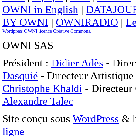
OWNI in English
|
DATAJOUR
BY OWNI
|
OWNIRADIO
|
Le
Wordpress
OWNI
licence Créative Commons.
OWNI SAS
Président :
Didier Adès
- Direc
Dasquié
- Directeur Artistique
Christophe Khaldi
- Directeur
Alexandre Talec
Site conçu sous
WordPress
& h
ligne