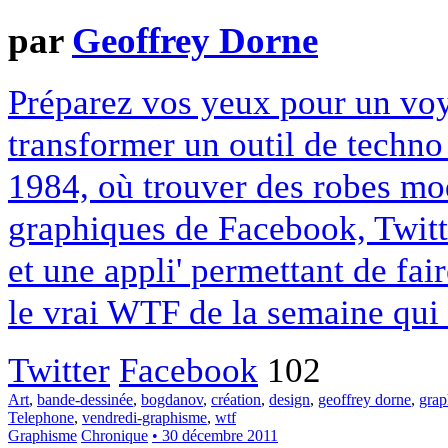
par
Geoffrey Dorne
Préparez vos yeux pour un voy
transformer un outil de techn
1984, où trouver des robes mo
graphiques de Facebook, Twitt
et une appli' permettant de fai
le vrai WTF de la semaine qu
Twitter
Facebook
102
Art
,
bande-dessinée
,
bogdanov
,
création
,
design
,
geoffrey dorne
,
grap
Telephone
,
vendredi-graphisme
,
wtf
Graphisme
Chronique
• 30 décembre 2011