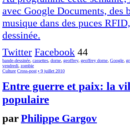
avec Google Documents, des bo
musique dans des puces RFID, 
dessinée.
Twitter
Facebook
44
bande-dessinée
,
cassettes
,
dorne
,
geoffrey
,
geoffrey dorne
,
Google
,
g
vendredi
,
zombie
Culture
Cross-post
• 9 juillet 2010
Entre guerre et paix: la vi
populaire
par
Philippe Gargov